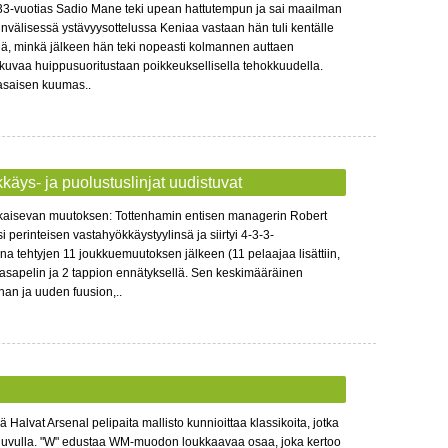
 33-vuotias Sadio Mane teki upean hattutempun ja sai maailman
älisessä ystävyysottelussa Keniaa vastaan ​​hän tuli kentälle
ällä, minkä jälkeen hän teki nopeasti kolmannen auttaen
kuvaa huippusuoritustaan ​​poikkeuksellisella tehokkuudella.
asaisen kuumas..
ys- ja puolustuslinjat uudistuvat
atkaisevan muutoksen: Tottenhamin entisen managerin Robert
perinteisen vastahyökkäystyylinsä ja siirtyi 4-3-3-
 tehtyjen 11 joukkuemuutoksen jälkeen (11 pelaajaa lisättiin,
2 tasapelin ja 2 tappion ennätyksellä. Sen keskimääräinen
han ja uuden fuusion,..
alvat Arsenal pelipaita mallisto kunnioittaa klassikoita, jotka
luvulla. "W" edustaa WM-muodon loukkaavaa osaa, joka kertoo