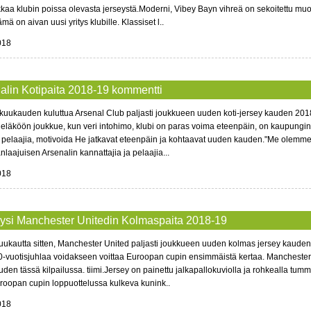
kkaa klubin poissa olevasta jerseystä.Moderni, Vibey Bayn vihreä on sekoitettu muo
mä on aivan uusi yritys klubille. Klassiset l..
018
alin Kotipaita 2018-19 kommentti
uukauden kuluttua Arsenal Club paljasti joukkueen uuden koti-jersey kauden 2018-1
 eläköön joukkue, kun veri intohimo, klubi on paras voima eteenpäin, on kaupungin p
 pelaajia, motivoida He jatkavat eteenpäin ja kohtaavat uuden kauden."Me olemme A
laajuisen Arsenalin kannattajia ja pelaajia...
018
ysi Manchester Unitedin Kolmaspaita 2018-19
ukautta sitten, Manchester United paljasti joukkueen uuden kolmas jersey kauden 
0-vuotisjuhlaa voidakseen voittaa Euroopan cupin ensimmäistä kertaa. Manchester
den tässä kilpailussa. tiimi.Jersey on painettu jalkapallokuviolla ja rohkealla tum
oopan cupin loppuottelussa kulkeva kunink..
018