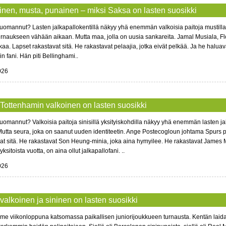
inen, musta, punainen – miksi Saksa on lasten suosikki
uomannut? Lasten jalkapallokentillä näkyy yhä enemmän valkoisia paitoja mustilla ja
urnaukseen vähään aikaan. Mutta maa, jolla on uusia sankareita. Jamal Musiala, Flor
aa. Lapset rakastavat sitä. He rakastavat pelaajia, jotka eivät pelkää. Ja he haluava
n fani. Hän piti Bellinghami..
026
 Tottenhamin valkoinen on lasten suosikki
uomannut? Valkoisia paitoja sinisillä yksityiskohdilla näkyy yhä enemmän lasten jal
Mutta seura, joka on saanut uuden identiteetin. Ange Postecogloun johtama Spurs 
at sitä. He rakastavat Son Heung-minia, joka aina hymyilee. He rakastavat James
yksitoista vuotta, on aina ollut jalkapallofani. ..
026
 valkoinen ja sininen on lasten suosikki
ime viikonloppuna katsomassa paikallisen juniorijoukkueen turnausta. Kentän laidal