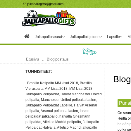
jalkapallogifts@gmail.com
Jalkapalloseurat
Jalkapalloilijoiden
Lapsille
M
Etusivu
Blogipostaus
TUNNISTEET:
Blog
,
Brasilia Kotipaita MM kisat 2018
,
Brasilia
Vieraspaita MM kisat 2018
,
MM kisat 2018
Jalkapallo Pelipaidat
,
Halvat Manchester United
pelipaita
,
Manchester United pelipaita lasten
,
Punai
Jalkapallo Pelipaidat Lapsille
,
Halvat Arsenal
pelipaita
,
Arsenal pelipaita lasten
,
lasten
On seuro
pelipaidat jalkapallo
,
halvalla Griezmann
Heillä o
pelipaidat
,
Atletico Madrid pelipaita
,
Jalkapallo
heidän p
Pelipaidat Halvalla
,
Atletico Madrid jalkapallo
poika se