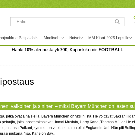
aajoukkue Pelipaidat
Maalivahti
Naiset
MM-Kisat 2026 Lapsille
Hanki
10%
alennusta yli
70€
, Kuponkikoodi:
FOOTBALL
ipostaus
nen, valkoinen ja sininen – miksi Bayern München on lasten su
ja, jotka ovat aina siellä. Bayern München on yksi niistä. He voittavat Saksan liig
n pelaajia, joita lapset rakastavat. Jamal Musiala, Harry Kane, Thomas Müller. He eiv
elipaitansa.Poikani, kymmenen vuotta, on aina ollut Englannin fani. Hän piti Belling
urasi mukana. "Isä, Kane on Bay..