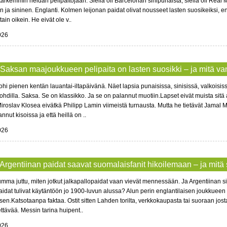
tarkemmin heidän pelipaitojaan. Siellä oli Barcelonan sinipunaista, siellä oli Real M
n ja sininen. Englanti. Kolmen leijonan paidat olivat nousseet lasten suosikeiksi, 
tain oikein. He eivät ole v..
026
 Saksan maajoukkueen pelipaita on lasten suosikki – ja mitä v
ohi pienen kentän lauantai-iltapäivänä. Näet lapsia punaisissa, sinisissä, valkoisissa
kohdilla. Saksa. Se on klassikko. Ja se on palannut muotiin.Lapset eivät muista si
iroslav Klosea eivätkä Philipp Lamin viimeistä turnausta. Mutta he tietävät Jamal Mu
nnut kisoissa ja että heillä on ..
026
 Argentiinan paidat saavat suomalaisfanit hikoilemaan – ja mitä 
mma juttu, miten jotkut jalkapallopaidat vaan vievät mennessään. Ja Argentiinan sin
raidat tulivat käytäntöön jo 1900-luvun alussa? Alun perin englantilaisen joukkueen v
sen.Katsotaanpa faktaa. Ostit sitten Lahden torilta, verkkokaupasta tai suoraan jos
tävää. Messin tarina huipent..
026