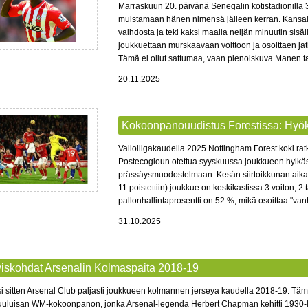
Marraskuun 20. päivänä Senegalin kotistadionilla
muistamaan hänen nimensä jälleen kerran. Kansainv
vaihdosta ja teki kaksi maalia neljän minuutin sis
joukkuettaan murskaavaan voittoon ja osoittaen jat
Tämä ei ollut sattumaa, vaan pienoiskuva Manen t
20.11.2025
Kokoonpanouudistus Forestissa: Hyökkä
Valioliigakaudella 2025 Nottingham Forest koki r
Postecogloun otettua syyskuussa joukkueen hylkäsi 
prässäysmuodostelmaan. Kesän siirtoikkunan aikana
11 poistettiin) joukkue on keskikastissa 3 voiton, 
pallonhallintaprosentti on 52 %, mikä osoittaa "van
31.10.2025
yiskohdat Arsenalin Kolmaspaita 2018-19
 sitten Arsenal Club paljasti joukkueen kolmannen jerseya kaudella 2018-19. Tämä H
kuuluisan WM-kokoonpanon, jonka Arsenal-legenda Herbert Chapman kehitti 1930-