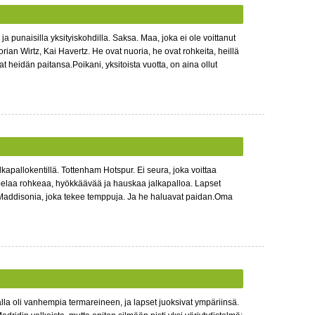
 punaisilla yksityiskohdilla. Saksa. Maa, joka ei ole voittanut
ian Wirtz, Kai Havertz. He ovat nuoria, he ovat rohkeita, heillä
t heidän paitansa.Poikani, yksitoista vuotta, on aina ollut
kapallokentillä. Tottenham Hotspur. Ei seura, joka voittaa
pelaa rohkeaa, hyökkäävää ja hauskaa jalkapalloa. Lapset
 Maddisonia, joka tekee temppuja. Ja he haluavat paidan.Oma
la oli vanhempia termareineen, ja lapset juoksivat ympäriinsä.