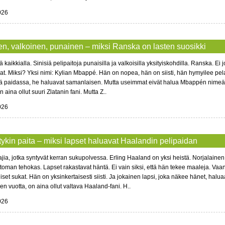
026
en, valkoinen, punainen – miksi Ranska on lasten suosikki
ä kaikkialla. Sinisiä pelipaitoja punaisilla ja valkoisilla yksityiskohdilla. Ranska. Ei
at. Miksi? Yksi nimi: Kylian Mbappé. Hän on nopea, hän on siisti, hän hymyilee pe
sä paidassa, he haluavat samanlaisen. Mutta useimmat eivät halua Mbappén nim
n aina ollut suuri Zlatanin fani. Mutta Z..
026
tykin paita – miksi lapset haluavat Haalandin pelipaidan
jia, jotka syntyvät kerran sukupolvessa. Erling Haaland on yksi heistä. Norjalainen
oman tehokas. Lapset rakastavat häntä. Ei vain siksi, että hän tekee maaleja. Vaa
iset sukat. Hän on yksinkertaisesti siisti. Ja jokainen lapsi, joka näkee hänet, hal
 vuotta, on aina ollut valtava Haaland-fani. H..
026