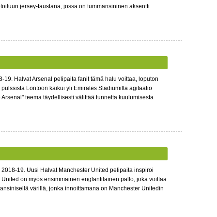
toiluun jersey-taustana, jossa on tummansininen aksentti.
9. Halvat Arsenal pelipaita fanit tämä halu voittaa, loputon
ulssista Lontoon kaikui yli Emirates Stadiumilta agitaatio
rsenal" teema täydellisesti välittää tunnetta kuulumisesta
2018-19. Uusi Halvat Manchester United pelipaita inspiroi
 United on myös ensimmäinen englantilainen pallo, joka voittaa
mansinisellä värillä, jonka innoittamana on Manchester Unitedin