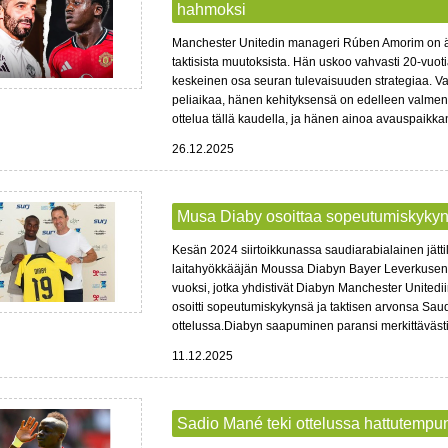
hahmoksi
Manchester Unitedin manageri Rúben Amorim on äs
taktisista muutoksista. Hän uskoo vahvasti 20-vu
keskeinen osa seuran tulevaisuuden strategiaa. Vai
peliaikaa, hänen kehityksensä on edelleen valme
ottelua tällä kaudella, ja hänen ainoa avauspaikk
26.12.2025
Musa Diaby osoittaa sopeutumiskykyns
Kesän 2024 siirtoikkunassa saudiarabialainen jätti
laitahyökkääjän Moussa Diabyn Bayer Leverkusenista
vuoksi, jotka yhdistivät Diabyn Manchester Unitedi
osoitti sopeutumiskykynsä ja taktisen arvonsa Saudi-
ottelussa.Diabyn saapuminen paransi merkittävästi Al
11.12.2025
Sadio Mané teki ottelussa hattutempu