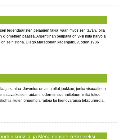
 sen legendaaristen pelaajien takia, vaan myös sen tavan, jolla
 kilometrien päässä, Argentiinan pelipaita on yksi niitä harvoja
se on se historia. Diego Maradonan kädenjälki, vuoden 1986
pelaaja kantaa. Juventus on aina ollut joukkue, jonka visuaalinen
en mustavalkoisen raidan moderniin suunnitteluun, mikä tekee
skohtia, kuten ohuempia raitoja tai hienovaraisia tekstiurieroja,
suuden kurssia, ja Mena nousee keskeiseksi