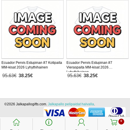
Ecuador Pervis Estupinan #7 Kotipaita
Ecuador Pervis Estupinan #7
MM-kisat 2026 Lyhythihainen
Vieraspaita MM-kisat 2026
Lyhythihainen
95.63€
38.25€
95.63€
38.25€
©2026 Jalkapallogifts.com.
Jalkapallo pelipaidat halvalla
.
󰃱
󰈢
󰃳
󰃦
0