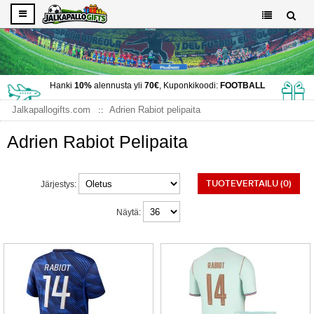
Hanki
10%
alennusta yli
70€
, Kuponkikoodi:
FOOTBALL
Jalkapallogifts.com
Adrien Rabiot pelipaita
Adrien Rabiot Pelipaita
TUOTEVERTAILU (0)
Järjestys:
Näytä: