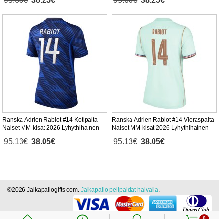
95.63€
38.25€
95.63€
38.25€
Ranska Adrien Rabiot #14 Kotipaita
Ranska Adrien Rabiot #14 Vieraspaita
Naiset MM-kisat 2026 Lyhythihainen
Naiset MM-kisat 2026 Lyhythihainen
95.13€
38.05€
95.13€
38.05€
©2026 Jalkapallogifts.com.
Jalkapallo pelipaidat halvalla
.
0