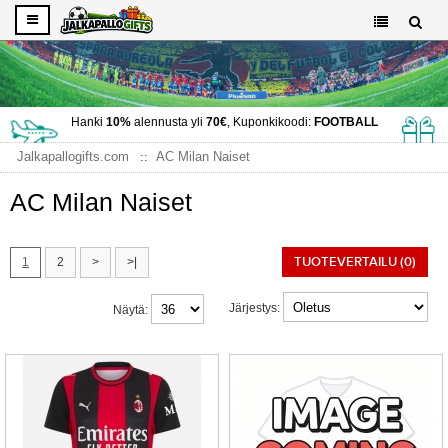
Hanki
10%
alennusta yli
70€
, Kuponkikoodi:
FOOTBALL
Jalkapallogifts.com
AC Milan Naiset
AC Milan Naiset
TUOTEVERTAILU (0)
1
2
>
>|
Järjestys:
Näytä: