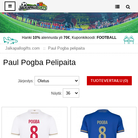
Hanki
10%
alennusta yli
70€
, Kuponkikoodi:
FOOTBALL
Jalkapallogifts.com
Paul Pogba pelipaita
Paul Pogba Pelipaita
TUOTEVERTAILU (0)
Järjestys:
Näytä: