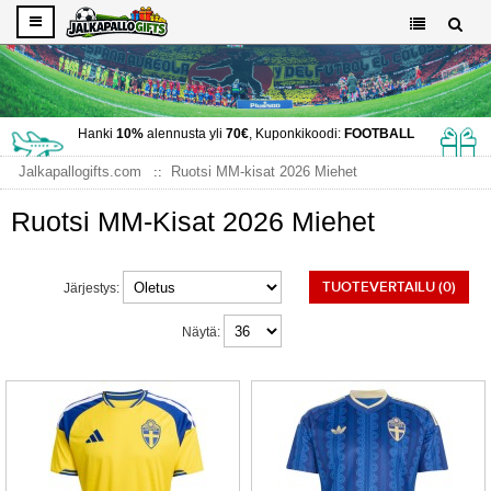
Hanki
10%
alennusta yli
70€
, Kuponkikoodi:
FOOTBALL
Jalkapallogifts.com
Ruotsi MM-kisat 2026 Miehet
Ruotsi MM-Kisat 2026 Miehet
TUOTEVERTAILU (0)
Järjestys:
Näytä: