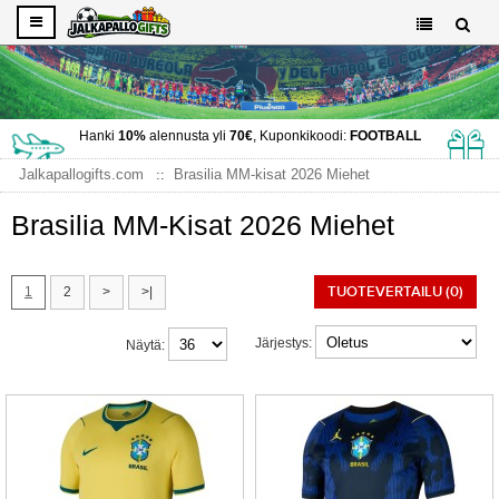
Hanki
10%
alennusta yli
70€
, Kuponkikoodi:
FOOTBALL
Jalkapallogifts.com
Brasilia MM-kisat 2026 Miehet
Brasilia MM-Kisat 2026 Miehet
TUOTEVERTAILU (0)
1
2
>
>|
Järjestys:
Näytä: