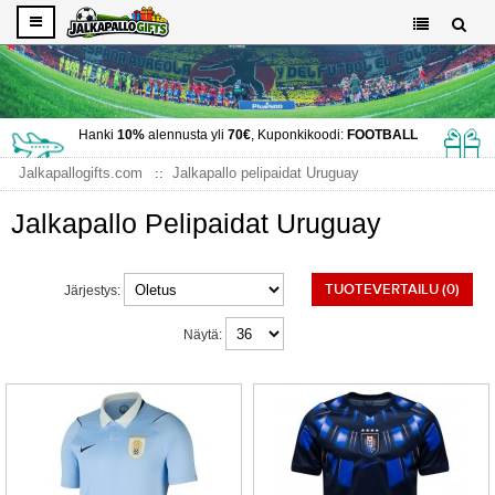
Hanki
10%
alennusta yli
70€
, Kuponkikoodi:
FOOTBALL
Jalkapallogifts.com
Jalkapallo pelipaidat Uruguay
Jalkapallo Pelipaidat Uruguay
TUOTEVERTAILU (0)
Järjestys:
Näytä: