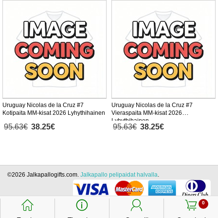
Uruguay Nicolas de la Cruz #7
Uruguay Nicolas de la Cruz #7
Kotipaita MM-kisat 2026 Lyhythihainen
Vieraspaita MM-kisat 2026
Lyhythihainen
95.63€
38.25€
95.63€
38.25€
©2026 Jalkapallogifts.com.
Jalkapallo pelipaidat halvalla
.
󰃱
󰈢
󰃳
󰃦
0