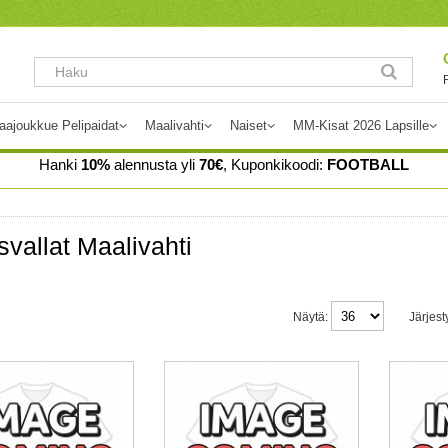
aajoukkue Pelipaidat
Maalivahti
Naiset
MM-Kisat 2026 Lapsille
Hanki
10%
alennusta yli
70€
, Kuponkikoodi:
FOOTBALL
vallat Maalivahti
Näytä:
Järjest