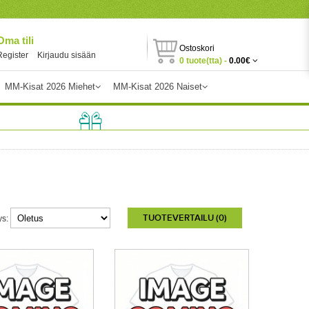
Oma tili
Ostoskori
Register
Kirjaudu sisään
0 tuote(tta) -
0.00€
MM-Kisat 2026 Miehet
MM-Kisat 2026 Naiset
TUOTEVERTAILU (0)
ys: