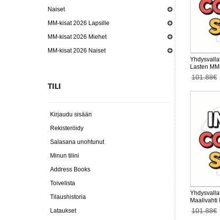
Naiset
MM-kisat 2026 Lapsille
MM-kisat 2026 Miehet
MM-kisat 2026 Naiset
Yhdysvallat
Lasten MM-
Lyhythihai
101.88€
TILI
Kirjaudu sisään
Rekisteröidy
Salasana unohtunut
Minun tilini
Address Books
Toivelista
Yhdysvalla
Tilaushistoria
Maalivahti
kisat 2026
101.88€
Lataukset
housut)