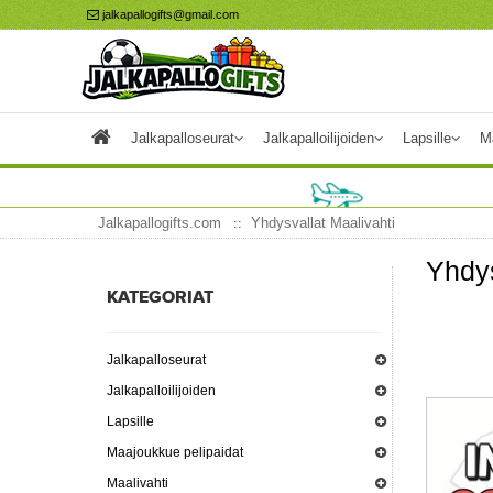
jalkapallogifts@gmail.com
Jalkapalloseurat
Jalkapalloilijoiden
Lapsille
M
Jalkapallogifts.com
Yhdysvallat Maalivahti
Yhdys
KATEGORIAT
Jalkapalloseurat
Jalkapalloilijoiden
Lapsille
Maajoukkue pelipaidat
Maalivahti