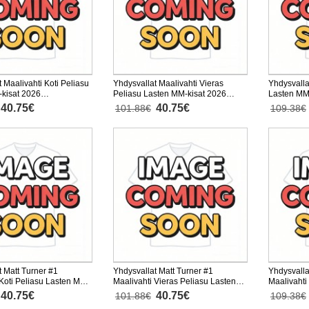
 Maalivahti Koti Peliasu
Yhdysvallat Maalivahti Vieras
Yhdysvalla
kisat 2026
Peliasu Lasten MM-kisat 2026
Lasten MM
nen (+ Lyhyet housut)
Lyhythihainen (+ Lyhyet housut)
Pitkähihai
40.75€
40.75€
101.88€
109.38€
t Matt Turner #1
Yhdysvallat Matt Turner #1
Yhdysvalla
 Koti Peliasu Lasten MM-
Maalivahti Vieras Peliasu Lasten
Maalivahti
 Lyhythihainen (+ Lyhyet
MM-kisat 2026 Lyhythihainen (+
kisat 2026
40.75€
40.75€
101.88€
109.38€
Lyhyet housut)
housut)