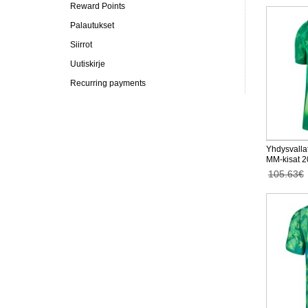
Reward Points
Palautukset
Siirrot
Uutiskirje
Recurring payments
Yhdysvallat
MM-kisat 2
105.63€