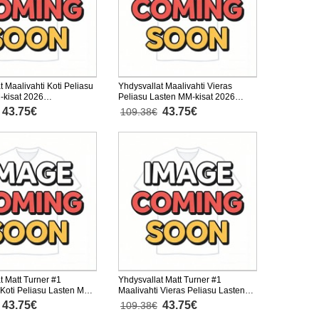
t Maalivahti Koti Peliasu
Yhdysvallat Maalivahti Vieras
-kisat 2026
Peliasu Lasten MM-kisat 2026
nen (+ Lyhyet housut)
Pitkähihainen (+ Lyhyet housut)
43.75€
43.75€
109.38€
t Matt Turner #1
Yhdysvallat Matt Turner #1
 Koti Peliasu Lasten MM-
Maalivahti Vieras Peliasu Lasten
 Pitkähihainen (+ Lyhyet
MM-kisat 2026 Pitkähihainen (+
43.75€
43.75€
109.38€
Lyhyet housut)