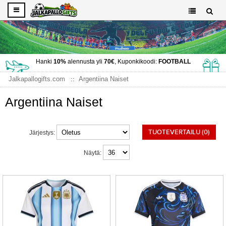
Hanki
10%
alennusta yli
70€
, Kuponkikoodi:
FOOTBALL
Jalkapallogifts.com
Argentiina Naiset
Argentiina Naiset
TUOTEVERTAILU (0)
Järjestys:
Näytä: