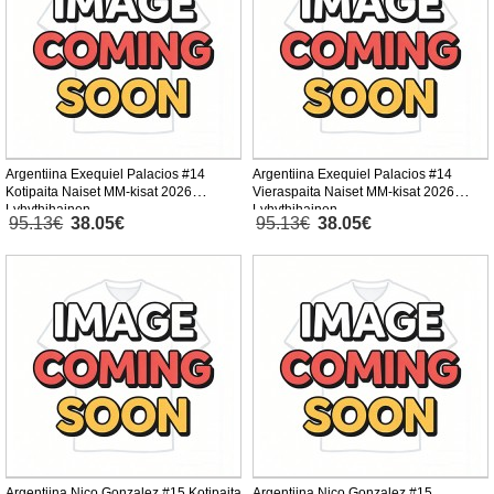
Argentiina Exequiel Palacios #14
Argentiina Exequiel Palacios #14
Kotipaita Naiset MM-kisat 2026
Vieraspaita Naiset MM-kisat 2026
Lyhythihainen
Lyhythihainen
95.13€
38.05€
95.13€
38.05€
Argentiina Nico Gonzalez #15 Kotipaita
Argentiina Nico Gonzalez #15