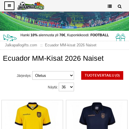
Hanki
10%
alennusta yli
70€
, Kuponkikoodi:
FOOTBALL
Jalkapallogifts.com
Ecuador MM-kisat 2026 Naiset
Ecuador MM-Kisat 2026 Naiset
TUOTEVERTAILU (0)
Järjestys:
Näytä: