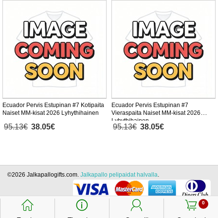
Ecuador Pervis Estupinan #7 Kotipaita
Ecuador Pervis Estupinan #7
Naiset MM-kisat 2026 Lyhythihainen
Vieraspaita Naiset MM-kisat 2026
Lyhythihainen
95.13€
38.05€
95.13€
38.05€
©2026 Jalkapallogifts.com.
Jalkapallo pelipaidat halvalla
.
󰃱
󰈢
󰃳
󰃦
0