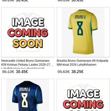
96.13€
30.45€
96.13€
30.45€
Newcastle United Bruno Guimaraes
Brasilia Bruno Guimaraes #8 Kotipaita
#39 Kolmas Peliasu Lasten 2026-27
MM-kisat 2026 Lyhythihainen
Lyhythihainen (+ Lyhyet housut)
96.13€
30.45€
95.63€
38.25€