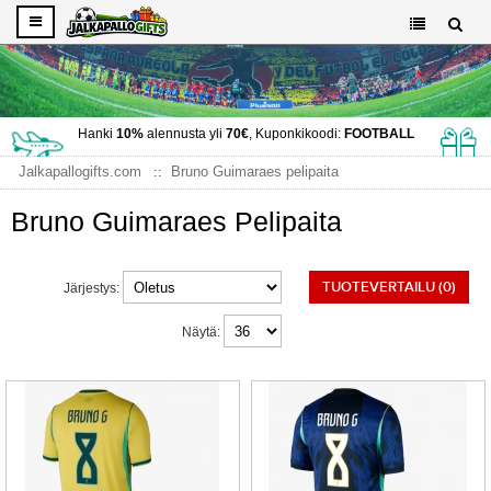
Hanki
10%
alennusta yli
70€
, Kuponkikoodi:
FOOTBALL
Jalkapallogifts.com
Bruno Guimaraes pelipaita
Bruno Guimaraes Pelipaita
TUOTEVERTAILU (0)
Järjestys:
Näytä: