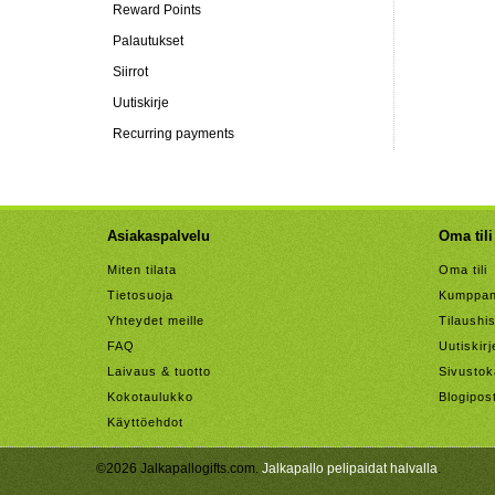
Reward Points
Palautukset
Siirrot
Uutiskirje
Recurring payments
Asiakaspalvelu
Oma tili
Miten tilata
Oma tili
Tietosuoja
Kumppan
Yhteydet meille
Tilaushis
FAQ
Uutiskirj
Laivaus & tuotto
Sivustok
Kokotaulukko
Blogipos
Käyttöehdot
©2026 Jalkapallogifts.com.
Jalkapallo pelipaidat halvalla
.