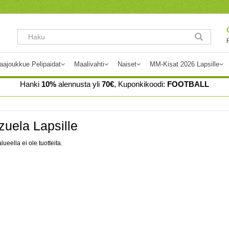
aajoukkue Pelipaidat
Maalivahti
Naiset
MM-Kisat 2026 Lapsille
Hanki
10%
alennusta yli
70€
, Kuponkikoodi:
FOOTBALL
uela Lapsille
lueella ei ole tuotteita.