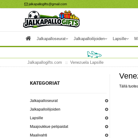
jalkapallogifts@gmail.com
Jalkapalloseurat
Jalkapalloilijoiden
Lapsille
M
Jalkapallogifts.com
Venezuela Lapsille
Venez
KATEGORIAT
Tällä tuotea
Jalkapalloseurat
Jalkapalloilijoiden
Lapsille
Maajoukkue pelipaidat
Maalivahti