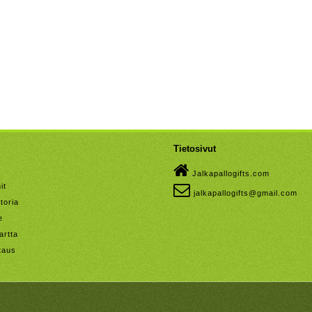
Tietosivut
Jalkapallogifts.com
it
jalkapallogifts@gmail.com
toria
e
artta
taus