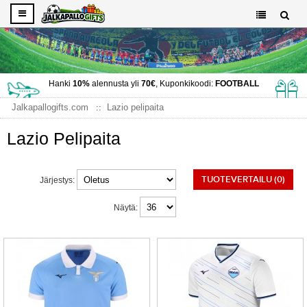
Hanki
10%
alennusta yli
70€
, Kuponkikoodi:
FOOTBALL
Jalkapallogifts.com
Lazio pelipaita
Lazio Pelipaita
TUOTEVERTAILU (0)
Järjestys:
Näytä: