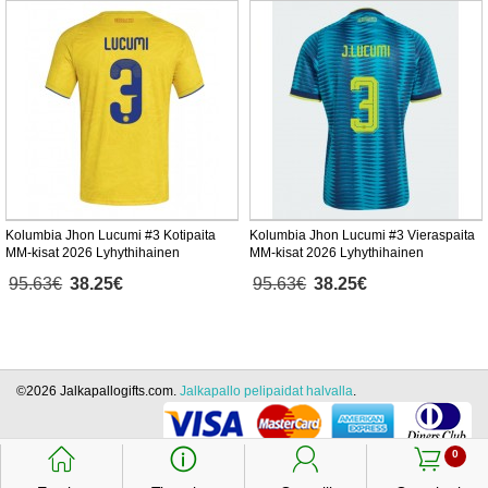
Kolumbia Jhon Lucumi #3 Kotipaita
Kolumbia Jhon Lucumi #3 Vieraspaita
MM-kisat 2026 Lyhythihainen
MM-kisat 2026 Lyhythihainen
95.63€
38.25€
95.63€
38.25€
©2026 Jalkapallogifts.com.
Jalkapallo pelipaidat halvalla
.
󰃱
󰈢
󰃳
󰃦
0