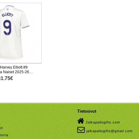
 Harvey Elliott #9
a Naiset 2025-26
nen
31.75€
Tietosivut
Jalkapallogifts.com
it
jalkapallogifts@gmail.com
toria