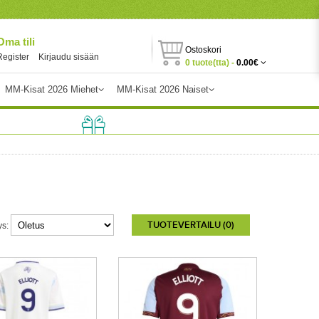
Oma tili
Ostoskori
Register
Kirjaudu sisään
0 tuote(tta) -
0.00€
MM-Kisat 2026 Miehet
MM-Kisat 2026 Naiset
TUOTEVERTAILU (0)
ys: