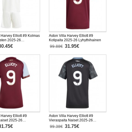
a Harvey Elliott #9 Kolmas
Aston Villa Harvey Elliott #9
asten 2025-26
Kotipaita 2025-26 Lyhythihainen
nen (+ Lyhyet housut)
30.45€
31.95€
99.88€
 Harvey Elliott #9
Aston Villa Harvey Elliott #9
Naiset 2025-26
Vieraspaita Naiset 2025-26
inen
Lyhythihainen
31.75€
31.75€
99.38€