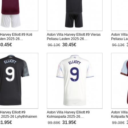
 Harvey Elliott #9 Koti
Aston Villa Harvey Elliott #9 Vieras
Aston Vill
sten 2025-26
Peliasu Lasten 2025-26
Peliasu L
nen (+ Lyhyet housut)
Lyhythihainen (+ Lyhyet housut)
Lyhythihai
30.45€
30.45€
96.13€
96.13€
 Harvey Elliott #9
Aston Villa Harvey Elliott #9
Aston Villa
a 2025-26 Lyhythihainen
Kolmaspaita 2025-26
Kotipaita 
Lyhythihainen
Lyhythiha
31.95€
31.95€
99.88€
99.38€