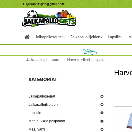
jalkapallogifts@gmail.com
Jalkapalloseurat
Jalkapalloilijoiden
Lapsille
M
Jalkapallogifts.com
Harvey Elliott pelipaita
Harve
KATEGORIAT
Jalkapalloseurat
Jalkapalloilijoiden
Lapsille
Maajoukkue pelipaidat
Maalivahti