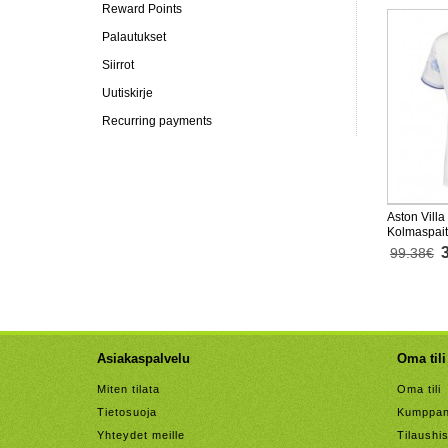
Reward Points
Palautukset
Siirrot
Uutiskirje
Recurring payments
Aston Villa
Kolmaspait
Lyhythihai
99.38€
Asiakaspalvelu
Oma tili
Miten tilata
Oma tili
Tietosuoja
Kumppan
Yhteydet meille
Tilaushis