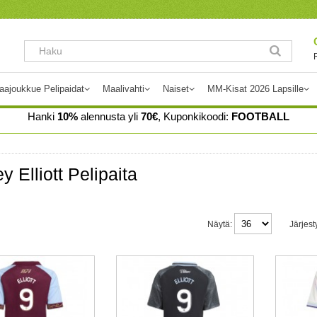
aajoukkue Pelipaidat
Maalivahti
Naiset
MM-Kisat 2026 Lapsille
Hanki
10%
alennusta yli
70€
, Kuponkikoodi:
FOOTBALL
y Elliott Pelipaita
Näytä:
Järjest