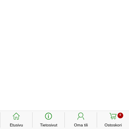
󰃱
󰈢
󰃳
󰃦
0
Etusivu
Tietosivut
Oma tili
Ostoskori