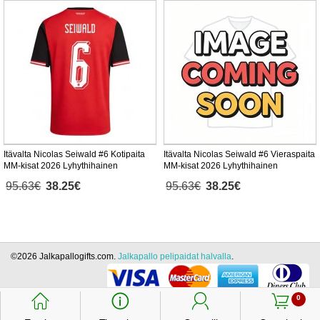
Itävalta Nicolas Seiwald #6 Kotipaita
Itävalta Nicolas Seiwald #6 Vieraspaita
MM-kisat 2026 Lyhythihainen
MM-kisat 2026 Lyhythihainen
95.63€
38.25€
95.63€
38.25€
©2026 Jalkapallogifts.com.
Jalkapallo pelipaidat halvalla
.
󰃱
󰈢
󰃳
󰃦
0