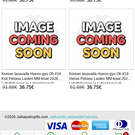
91.88€
36.75€
91.88€
36.75€
Korean tasavalta Hyeon-gyu Oh #18
Korean tasavalta Hyeon-gyu Oh #18
Koti Peliasu Lasten MM-kisat 2026
Vieras Peliasu Lasten MM-kisat 2026
Lyhythihainen (+ Lyhyet housut)
Lyhythihainen (+ Lyhyet housut)
91.88€
36.75€
91.88€
36.75€
©2026 Jalkapallogifts.com.
Jalkapallo pelipaidat halvalla
.
0