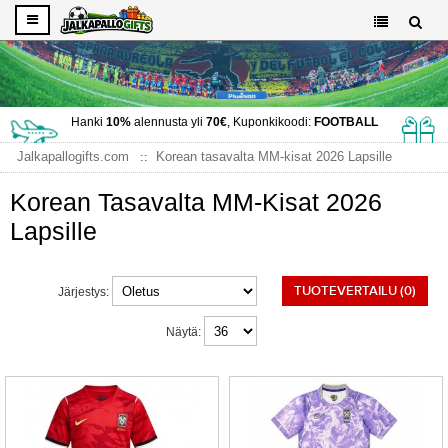
Hanki
10%
alennusta yli
70€
, Kuponkikoodi:
FOOTBALL
Jalkapallogifts.com
Korean tasavalta MM-kisat 2026 Lapsille
Korean Tasavalta MM-Kisat 2026
Lapsille
TUOTEVERTAILU (0)
Järjestys:
Näytä: