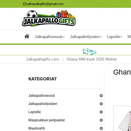
jalkapallogifts@gmail.com
Jalkapalloseurat
Jalkapalloilijoiden
Lapsille
M
Jalkapallogifts.com
Ghana MM-kisat 2026 Miehet
Ghan
KATEGORIAT
Jalkapalloseurat
Jalkapalloilijoiden
Lapsille
Maajoukkue pelipaidat
Maalivahti