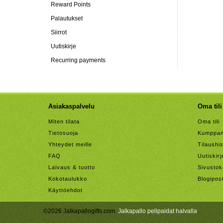
Reward Points
Palautukset
Siirrot
Uutiskirje
Recurring payments
Asiakaspalvelu
Oma tili
Miten tilata
Oma tili
Tietosuoja
Kumppan
Yhteydet meille
Tilaushis
FAQ
Uutiskirj
Laivaus & tuotto
Sivustok
Kokotaulukko
Blogipos
Käyttöehdot
©2026 Jalkapallogifts.com.
Jalkapallo pelipaidat halvalla
.