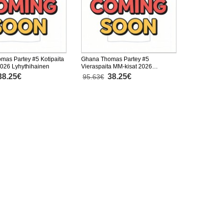
mas Partey #5 Kotipaita
Ghana Thomas Partey #5
2026 Lyhythihainen
Vieraspaita MM-kisat 2026
Lyhythihainen
38.25€
38.25€
95.63€