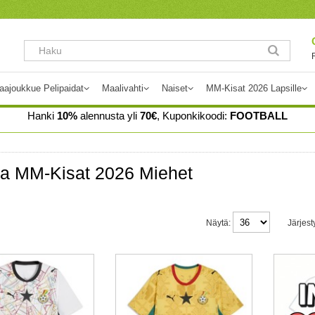
aajoukkue Pelipaidat
Maalivahti
Naiset
MM-Kisat 2026 Lapsille
Hanki
10%
alennusta yli
70€
, Kuponkikoodi:
FOOTBALL
a MM-Kisat 2026 Miehet
Näytä:
Järjest