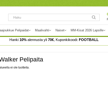
aajoukkue Pelipaidat
Maalivahti
Naiset
MM-Kisat 2026 Lapsille
Hanki
10%
alennusta yli
70€
, Kuponkikoodi:
FOOTBALL
Walker Pelipaita
lueella ei ole tuotteita.