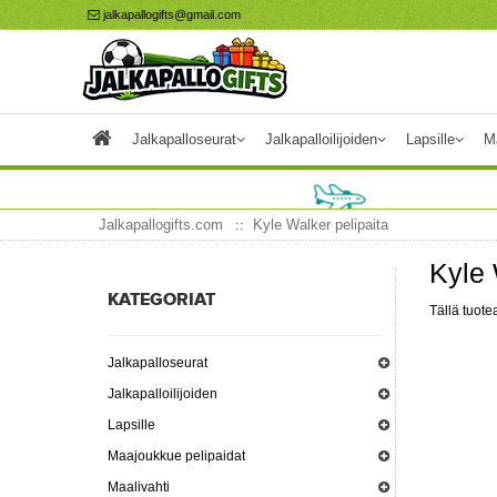
jalkapallogifts@gmail.com
Jalkapalloseurat
Jalkapalloilijoiden
Lapsille
M
Jalkapallogifts.com
Kyle Walker pelipaita
Kyle 
KATEGORIAT
Tällä tuotea
Jalkapalloseurat
Jalkapalloilijoiden
Lapsille
Maajoukkue pelipaidat
Maalivahti