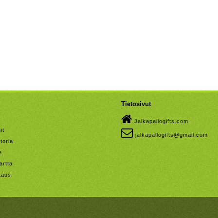
Tietosivut
Jalkapallogifts.com
it
jalkapallogifts@gmail.com
toria
e
artta
taus