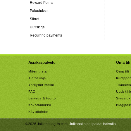
Reward Points
Palautukset
Siirrot
Uutiskirje
Recurring payments
Asiakaspalvelu
Oma tili
Miten tilata
Oma tili
Tietosuoja
Kumppan
Yhteydet meille
Tilaushis
FAQ
Uutiskirj
Laivaus & tuotto
Sivustok
Kokotaulukko
Blogipos
Käyttöehdot
©2026 Jalkapallogifts.com.
Jalkapallo pelipaidat halvalla
.