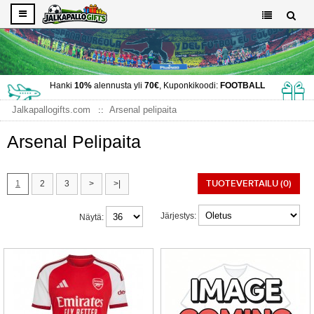
Hanki
10%
alennusta yli
70€
, Kuponkikoodi:
FOOTBALL
Jalkapallogifts.com
Arsenal pelipaita
Arsenal Pelipaita
TUOTEVERTAILU (0)
1
2
3
>
>|
Järjestys:
Näytä: