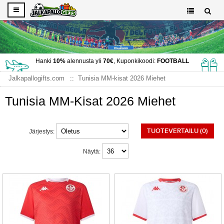
Hanki
10%
alennusta yli
70€
, Kuponkikoodi:
FOOTBALL
Jalkapallogifts.com
Tunisia MM-kisat 2026 Miehet
Tunisia MM-Kisat 2026 Miehet
TUOTEVERTAILU (0)
Järjestys:
Näytä: