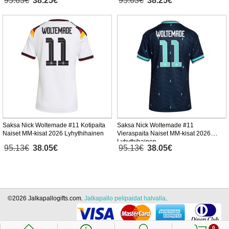
95.63€
38.25€
95.63€
38.25€
Saksa Nick Woltemade #11 Kotipaita
Saksa Nick Woltemade #11
Naiset MM-kisat 2026 Lyhythihainen
Vieraspaita Naiset MM-kisat 2026
Lyhythihainen
95.13€
38.05€
95.13€
38.05€
©2026 Jalkapallogifts.com.
Jalkapallo pelipaidat halvalla
.
0