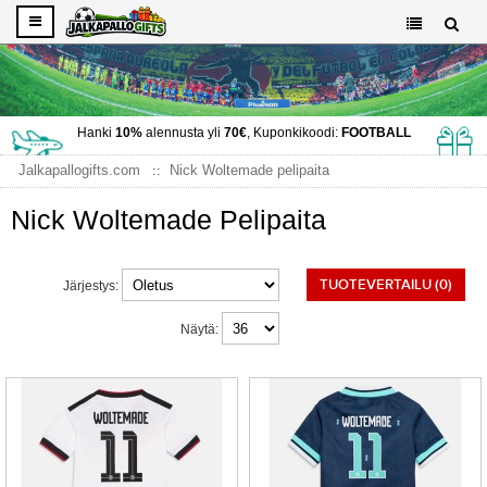
Hanki
10%
alennusta yli
70€
, Kuponkikoodi:
FOOTBALL
Jalkapallogifts.com
Nick Woltemade pelipaita
Nick Woltemade Pelipaita
TUOTEVERTAILU (0)
Järjestys:
Näytä: