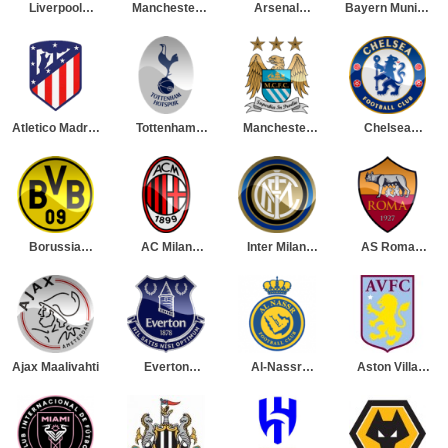
Liverpool
Manchester
Arsenal
Bayern Munich
Maalivahti
United
Maalivahti
Maalivahti
Maalivahti
Atletico Madrid
Tottenham
Manchester
Chelsea
Maalivahti
Hotspur
City Maalivahti
Maalivahti
Maalivahti
Borussia
AC Milan
Inter Milan
AS Roma
Dortmund
Maalivahti
Maalivahti
Maalivahti
Maalivahti
Ajax Maalivahti
Everton
Al-Nassr
Aston Villa
Maalivahti
Maalivahti
Maalivahti