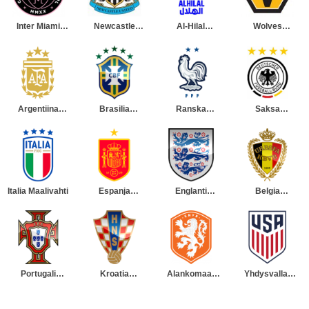
Inter Miami
Newcastle
Al-Hilal
Wolves
Maalivahti
United
Maalivahti
Maalivahti
Maalivahti
Argentiina
Brasilia
Ranska
Saksa
Maalivahti
Maalivahti
Maalivahti
Maalivahti
Italia Maalivahti
Espanja
Englanti
Belgia
Maalivahti
Maalivahti
Maalivahti
Portugali
Kroatia
Alankomaat
Yhdysvallat
Maalivahti
Maalivahti
Maalivahti
Maalivahti