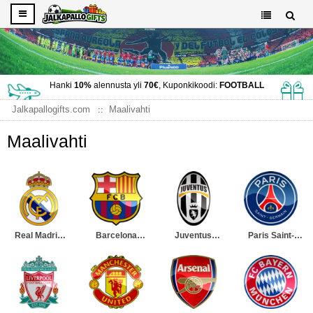
Hanki
10%
alennusta yli
70€
, Kuponkikoodi:
FOOTBALL
Jalkapallogifts.com
Maalivahti
Maalivahti
Real Madrid
Barcelona
Juventus
Paris Saint-
Maalivahti
Maalivahti
Maalivahti
Germain
Maalivahti