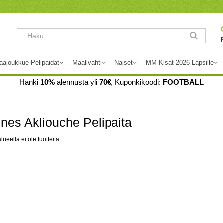
aajoukkue Pelipaidat
Maalivahti
Naiset
MM-Kisat 2026 Lapsille
Hanki
10%
alennusta yli
70€
, Kuponkikoodi:
FOOTBALL
es Akliouche Pelipaita
lueella ei ole tuotteita.