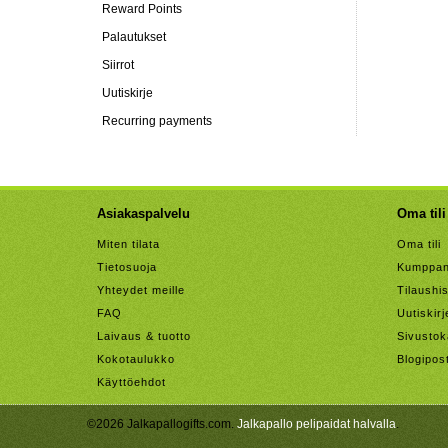
Reward Points
Palautukset
Siirrot
Uutiskirje
Recurring payments
Asiakaspalvelu
Oma tili
Miten tilata
Oma tili
Tietosuoja
Kumppan
Yhteydet meille
Tilaushis
FAQ
Uutiskirj
Laivaus & tuotto
Sivustok
Kokotaulukko
Blogipos
Käyttöehdot
©2026 Jalkapallogifts.com.
Jalkapallo pelipaidat halvalla
.