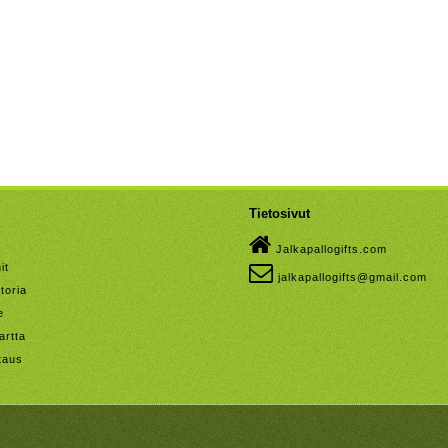
Tietosivut
Jalkapallogifts.com
it
jalkapallogifts@gmail.com
toria
e
artta
taus