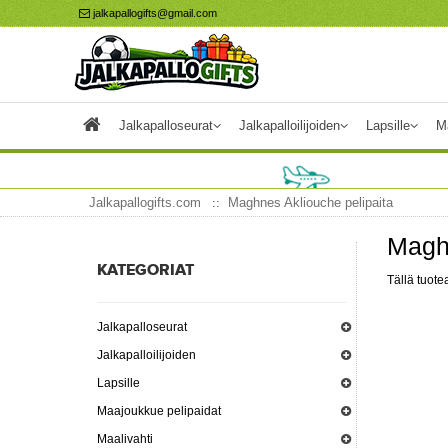
jalkapallogifts@gmail.com
Jalkapalloseurat
Jalkapalloilijoiden
Lapsille
M
Jalkapallogifts.com
Maghnes Akliouche pelipaita
Maghn
KATEGORIAT
Tällä tuotea
Jalkapalloseurat
Jalkapalloilijoiden
Lapsille
Maajoukkue pelipaidat
Maalivahti