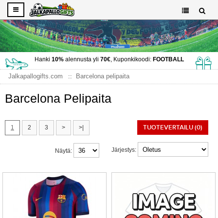
Hanki
10%
alennusta yli
70€
, Kuponkikoodi:
FOOTBALL
Jalkapallogifts.com
Barcelona pelipaita
Barcelona Pelipaita
TUOTEVERTAILU (0)
1
2
3
>
>|
Järjestys:
Näytä: