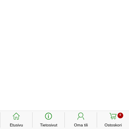
󰃱
󰈢
󰃳
󰃦
0
Etusivu
Tietosivut
Oma tili
Ostoskori