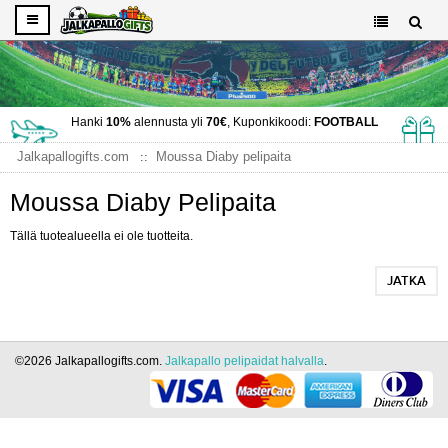
Hanki
10%
alennusta yli
70€
, Kuponkikoodi:
FOOTBALL
Jalkapallogifts.com
Moussa Diaby pelipaita
Moussa Diaby Pelipaita
Tällä tuotealueella ei ole tuotteita.
JATKA
©2026 Jalkapallogifts.com.
Jalkapallo pelipaidat halvalla
.