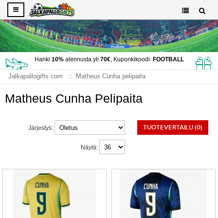
Hanki
10%
alennusta yli
70€
, Kuponkikoodi:
FOOTBALL
Jalkapallogifts.com
Matheus Cunha pelipaita
Matheus Cunha Pelipaita
TUOTEVERTAILU (0)
Järjestys:
Näytä: