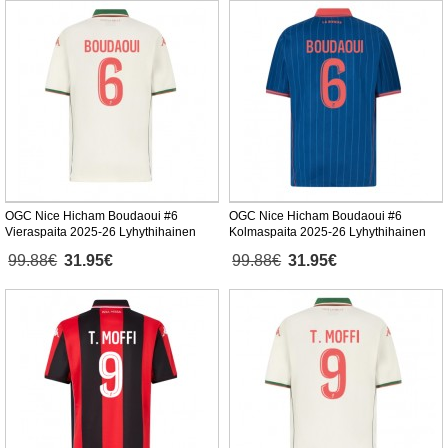
OGC Nice Hicham Boudaoui #6
OGC Nice Hicham Boudaoui #6
Vieraspaita 2025-26 Lyhythihainen
Kolmaspaita 2025-26 Lyhythihainen
99.88€
31.95€
99.88€
31.95€