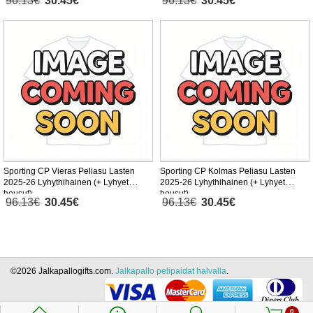
96.13€
30.45€
96.13€
30.45€
Sporting CP Vieras Peliasu Lasten
Sporting CP Kolmas Peliasu Lasten
2025-26 Lyhythihainen (+ Lyhyet
2025-26 Lyhythihainen (+ Lyhyet
housut)
housut)
96.13€
30.45€
96.13€
30.45€
©2026 Jalkapallogifts.com.
Jalkapallo pelipaidat halvalla
.
0