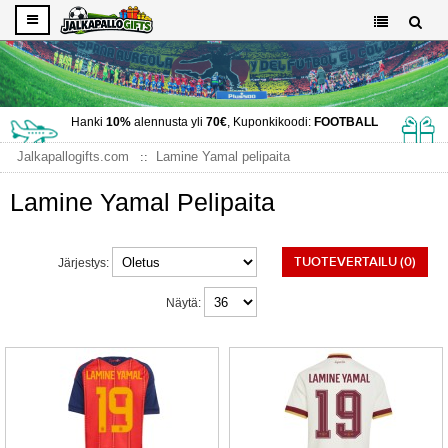
Hanki
10%
alennusta yli
70€
, Kuponkikoodi:
FOOTBALL
Jalkapallogifts.com
Lamine Yamal pelipaita
Lamine Yamal Pelipaita
TUOTEVERTAILU (0)
Järjestys:
Näytä: