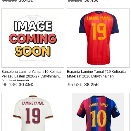
96.13€
30.45€
96.13€
30.45€
Barcelona Lamine Yamal #10 Kolmas
Espanja Lamine Yamal #19 Kotipaita
Peliasu Lasten 2026-27 Lyhythihainen
MM-kisat 2026 Lyhythihainen
(+ Lyhyet housut)
96.13€
30.45€
95.63€
38.25€