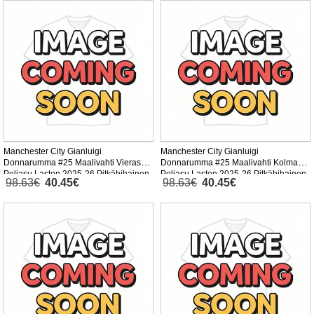
Manchester City Gianluigi
Manchester City Gianluigi
Donnarumma #25 Maalivahti Vieras
Donnarumma #25 Maalivahti Kolmas
Peliasu Lasten 2025-26 Pitkähihainen
Peliasu Lasten 2025-26 Pitkähihainen
98.63€
40.45€
98.63€
40.45€
(+ Lyhyet housut)
(+ Lyhyet housut)