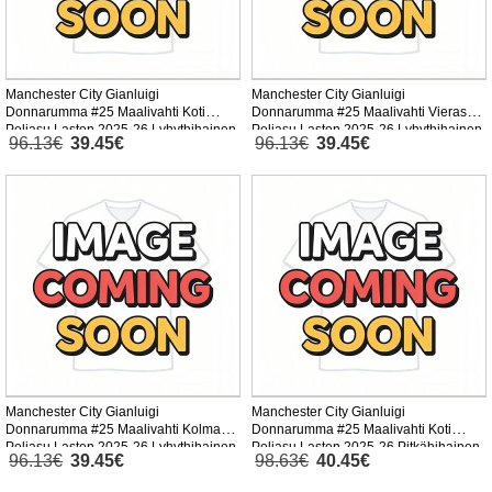
Manchester City Gianluigi
Manchester City Gianluigi
Donnarumma #25 Maalivahti Koti
Donnarumma #25 Maalivahti Vieras
Peliasu Lasten 2025-26 Lyhythihainen
Peliasu Lasten 2025-26 Lyhythihainen
96.13€
39.45€
96.13€
39.45€
(+ Lyhyet housut)
(+ Lyhyet housut)
Manchester City Gianluigi
Manchester City Gianluigi
Donnarumma #25 Maalivahti Kolmas
Donnarumma #25 Maalivahti Koti
Peliasu Lasten 2025-26 Lyhythihainen
Peliasu Lasten 2025-26 Pitkähihainen
96.13€
39.45€
98.63€
40.45€
(+ Lyhyet housut)
(+ Lyhyet housut)