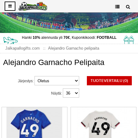
Hanki
10%
alennusta yli
70€
, Kuponkikoodi:
FOOTBALL
Jalkapallogifts.com
Alejandro Garnacho pelipaita
Alejandro Garnacho Pelipaita
TUOTEVERTAILU (0)
Järjestys:
Näytä: