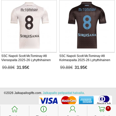
SSC Napoli Scott McTominay #8
SSC Napoli Scott McTominay #8
Vieraspaita 2025-26 Lyhythihainen
Kolmaspaita 2025-26 Lyhythihainen
99.88€
31.95€
99.88€
31.95€
©2026 Jalkapallogifts.com.
Jalkapallo pelipaidat halvalla
.
󰃱
󰈢
󰃳
󰃦
0