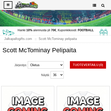
Hanki
10%
alennusta yli
70€
, Kuponkikoodi:
FOOTBALL
Jalkapallogifts.com
Scott McTominay pelipaita
Scott McTominay Pelipaita
TUOTEVERTAILU (0)
Järjestys:
Näytä: