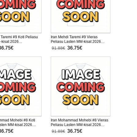
 Taremi #9 Koti Peliasu
Iran Mehdi Taremi #9 Vieras
-kisat 2026
Peliasu Lasten MM-kisat 2026
nen (+ Lyhyet housut)
Lyhythihainen (+ Lyhyet housut)
36.75€
36.75€
91.88€
mmad Mohebi #8 Koti
Iran Mohammad Mohebi #8 Vieras
sten MM-kisat 2026
Peliasu Lasten MM-kisat 2026
nen (+ Lyhyet housut)
Lyhythihainen (+ Lyhyet housut)
36.75€
36.75€
91.88€