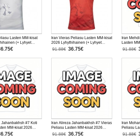
eliasu Lasten MM-kisat
Iran Vieras Peliasu Lasten MM-kisat
Iran Mehdi
hihainen (+ Lyhyet
2026 Lyhythihainen (+ Lyhyet
Lasten MM
housut)
Lyhythihai
36.75€
36.75€
91.88€
91.88€
za Jahanbakhsh #7 Koti
Iran Alireza Jahanbakhsh #7 Vieras
Iran Moha
sten MM-kisat 2026
Peliasu Lasten MM-kisat 2026
Peliasu La
nen (+ Lyhyet housut)
Lyhythihainen (+ Lyhyet housut)
Lyhythihai
36.75€
36.75€
91.88€
91.88€