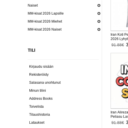
Naiset
MM-kisat 2026 Lapsille
MM-kisat 2026 Miehet
MM-kisat 2026 Naiset
Iran Koti P
2026 Lyhyt
housut)
91.88€
TILI
Kirjaudu sisään
Rekisteröidy
Salasana unohtunut
Minun tilini
Address Books
Toivelista
Iran Alire
Tilaushistoria
Peliasu La
Lyhythihai
91.88€
Lataukset