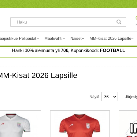
aajoukkue Pelipaidat
Maalivahti
Naiset
MM-Kisat 2026 Lapsille
Hanki
10%
alennusta yli
70€
, Kuponkikoodi:
FOOTBALL
MM-Kisat 2026 Lapsille
Näytä:
Järjest