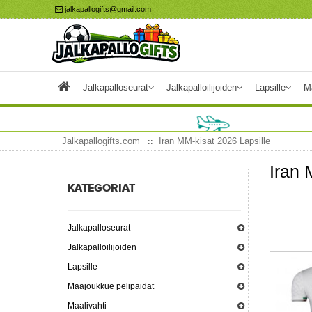
jalkapallogifts@gmail.com
Jalkapalloseurat
Jalkapalloilijoiden
Lapsille
M
Jalkapallogifts.com
Iran MM-kisat 2026 Lapsille
Iran 
KATEGORIAT
Jalkapalloseurat
Jalkapalloilijoiden
Lapsille
Maajoukkue pelipaidat
Maalivahti