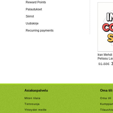
Reward Points
Palautukset
Siirrot
Uutiskirje
Recurring payments
Iran Mehdi
Peliasu La
Lyhythihai
91.88€
Asiakaspalvelu
Oma tili
Miten tilata
Oma tili
Tietosuoja
Kumppan
Yhteydet meille
Tilaushis