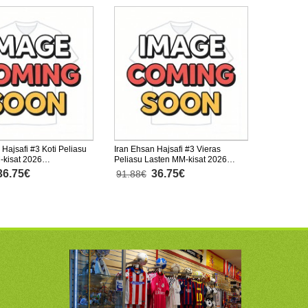
 Hajsafi #3 Koti Peliasu
Iran Ehsan Hajsafi #3 Vieras
-kisat 2026
Peliasu Lasten MM-kisat 2026
nen (+ Lyhyet housut)
Lyhythihainen (+ Lyhyet housut)
36.75€
36.75€
91.88€