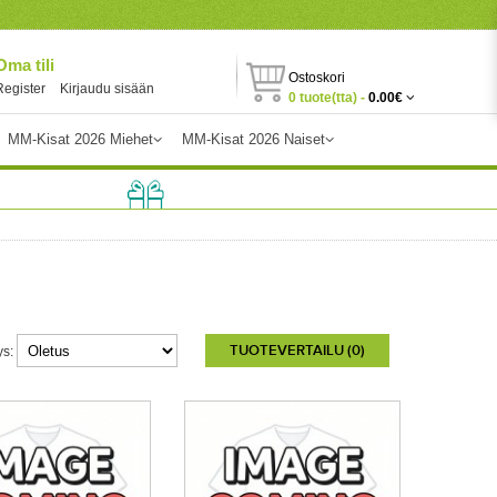
Oma tili
Ostoskori
Register
Kirjaudu sisään
0 tuote(tta) -
0.00€
MM-Kisat 2026 Miehet
MM-Kisat 2026 Naiset
TUOTEVERTAILU (0)
ys: