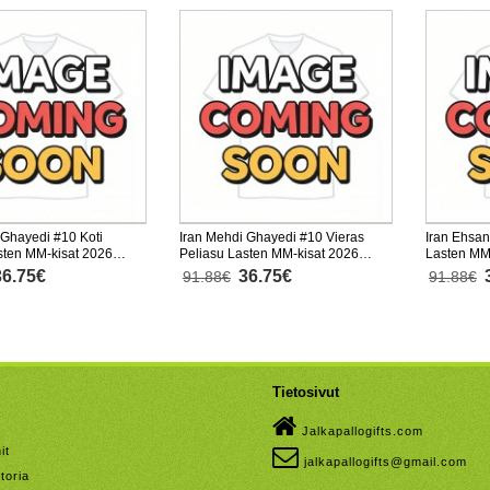
 Ghayedi #10 Koti
Iran Mehdi Ghayedi #10 Vieras
Iran Ehsan
sten MM-kisat 2026
Peliasu Lasten MM-kisat 2026
Lasten MM
nen (+ Lyhyet housut)
Lyhythihainen (+ Lyhyet housut)
Lyhythihai
36.75€
36.75€
91.88€
91.88€
Tietosivut
Jalkapallogifts.com
it
jalkapallogifts@gmail.com
toria