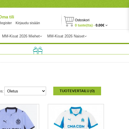
Oma tili
Ostoskori
Register
Kirjaudu sisään
0 tuote(tta) -
0.00€
MM-Kisat 2026 Miehet
MM-Kisat 2026 Naiset
TUOTEVERTAILU (0)
ys: