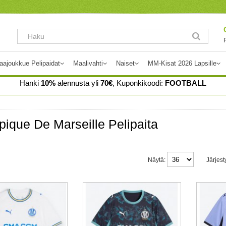
aajoukkue Pelipaidat
Maalivahti
Naiset
MM-Kisat 2026 Lapsille
Hanki
10%
alennusta yli
70€
, Kuponkikoodi:
FOOTBALL
ique De Marseille Pelipaita
Näytä:
Järjest