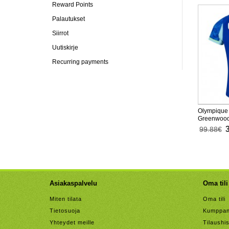
Reward Points
Palautukset
Siirrot
Uutiskirje
Recurring payments
Olympique 
Greenwood
26 Lyhythi
99.88€
Asiakaspalvelu
Oma tili
Miten tilata
Oma tili
Tietosuoja
Kumppan
Yhteydet meille
Tilaushis