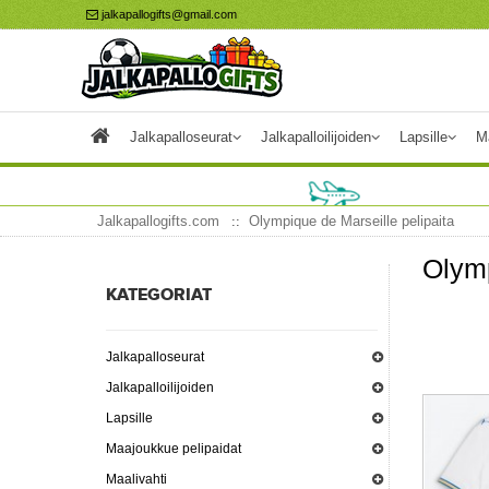
jalkapallogifts@gmail.com
Jalkapalloseurat
Jalkapalloilijoiden
Lapsille
M
Jalkapallogifts.com
Olympique de Marseille pelipaita
Olymp
KATEGORIAT
Jalkapalloseurat
Jalkapalloilijoiden
Lapsille
Maajoukkue pelipaidat
Maalivahti