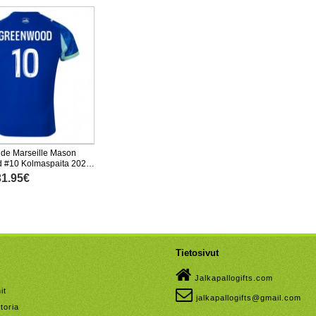
de Marseille Mason
 #10 Kolmaspaita 2025-
hainen
31.95€
Tietosivut
Jalkapallogifts.com
it
jalkapallogifts@gmail.com
toria