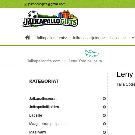
jalkapallogifts@gmail.com
Jalkapalloseurat
Jalkapalloilijoiden
Lapsille
M
Jalkapallogifts.com
Leny Yoro pelipaita
Leny 
KATEGORIAT
Tällä tuotea
Jalkapalloseurat
Jalkapalloilijoiden
Lapsille
Maajoukkue pelipaidat
Maalivahti