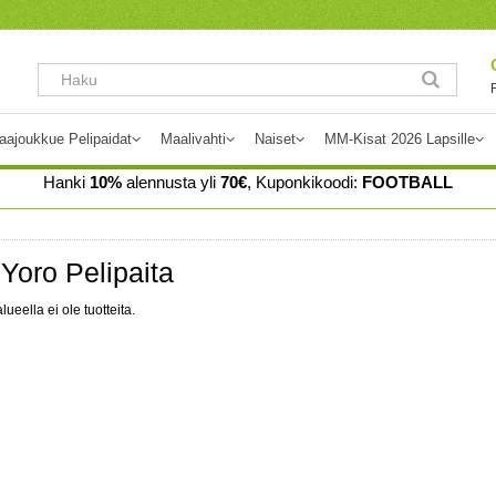
aajoukkue Pelipaidat
Maalivahti
Naiset
MM-Kisat 2026 Lapsille
Hanki
10%
alennusta yli
70€
, Kuponkikoodi:
FOOTBALL
Yoro Pelipaita
lueella ei ole tuotteita.