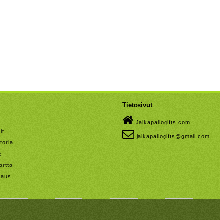
Tietosivut
Jalkapallogifts.com
it
jalkapallogifts@gmail.com
toria
e
artta
taus