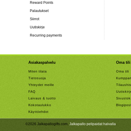
Reward Points
Palautukset
Siirrot
Uutiskirje
Recurring payments
Asiakaspalvelu
Oma tili
Miten tilata
Oma tili
Tietosuoja
Kumppan
Yhteydet meille
Tilaushis
FAQ
Uutiskirj
Laivaus & tuotto
Sivustok
Kokotaulukko
Blogipos
Käyttöehdot
©2026 Jalkapallogifts.com.
Jalkapallo pelipaidat halvalla
.