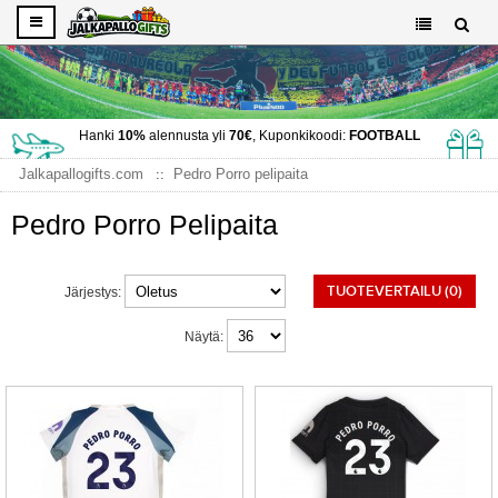
Hanki
10%
alennusta yli
70€
, Kuponkikoodi:
FOOTBALL
Jalkapallogifts.com
Pedro Porro pelipaita
Pedro Porro Pelipaita
TUOTEVERTAILU (0)
Järjestys:
Näytä: