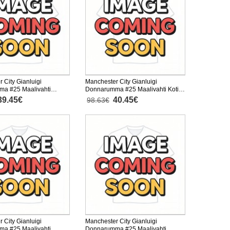
 City Gianluigi
Manchester City Gianluigi
a #25 Maalivahti
Donnarumma #25 Maalivahti Koti
liasu Lasten 2025-26
Peliasu Lasten 2025-26
39.45€
40.45€
98.63€
nen (+ Lyhyet housut)
Pitkähihainen (+ Lyhyet housut)
 City Gianluigi
Manchester City Gianluigi
a #25 Maalivahti
Donnarumma #25 Maalivahti