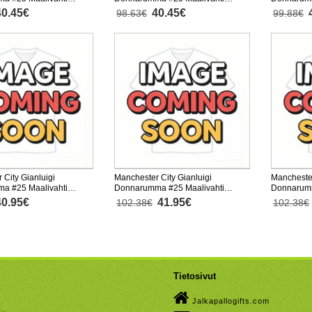
iasu Lasten 2025-26
Kolmas Peliasu Lasten 2025-26
Kotipaita 
40.45€
40.45€
98.63€
99.88€
nen (+ Lyhyet housut)
Pitkähihainen (+ Lyhyet housut)
 City Gianluigi
Manchester City Gianluigi
Manchester
a #25 Maalivahti
Donnarumma #25 Maalivahti
Donnarumm
ta 2025-26
Kotipaita 2025-26 Pitkähihainen
Vieraspait
40.95€
41.95€
102.38€
102.38€
nen
Tietosivut
Jalkapallogifts.com