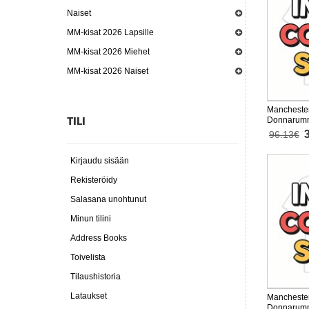
Naiset
MM-kisat 2026 Lapsille
MM-kisat 2026 Miehet
MM-kisat 2026 Naiset
Manchester
TILI
Donnarumma
Peliasu La
96.13€
Lyhythihai
Kirjaudu sisään
Rekisteröidy
Salasana unohtunut
Minun tilini
Address Books
Toivelista
Tilaushistoria
Lataukset
Manchester
Donnarumm