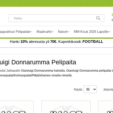
aajoukkue Pelipaidat
Maalivahti
Naiset
MM-Kisat 2026 Lapsille
Hanki
10%
alennusta yli
70€
, Kuponkikoodi:
FOOTBALL
uigi Donnarumma Pelipaita
idat Jalkapallo
Gianluigi Donnarumma halvalla, Gianluigi Donnarumma pelipaita la
ieraspaita/Kolmaspaita/Pitkähihainen omalla nimellä.
Näytä:
Järjest