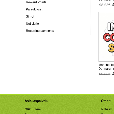
Reward Points
Vieras Pel
98.63€
Pitkähihai
Palautukset
Siirrot
Uutiskirje
Recurring payments
Manchester
Donnarumm
Kolmaspai
99.88€
Lyhythihai
Asiakaspalvelu
Oma tili
Miten tilata
Oma tili