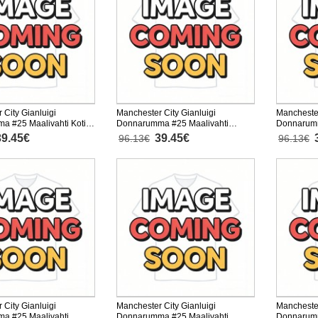
 City Gianluigi
Manchester City Gianluigi
Manchester
 #25 Maalivahti Koti
Donnarumma #25 Maalivahti
Donnarumm
sten 2025-26
Vieras Peliasu Lasten 2025-26
Kolmas Pe
39.45€
39.45€
96.13€
96.13€
nen (+ Lyhyet housut)
Lyhythihainen (+ Lyhyet housut)
Lyhythihai
 City Gianluigi
Manchester City Gianluigi
Manchester
a #25 Maalivahti
Donnarumma #25 Maalivahti
Donnarumm