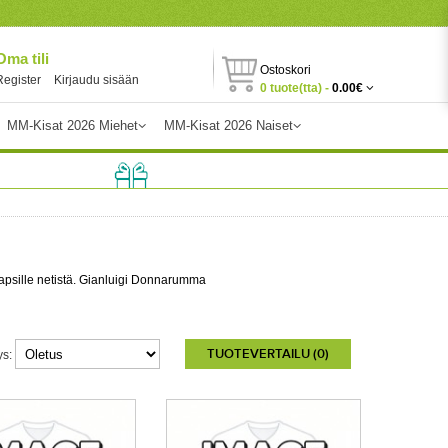
Oma tili
Ostoskori
Register
Kirjaudu sisään
0 tuote(tta) -
0.00€
MM-Kisat 2026 Miehet
MM-Kisat 2026 Naiset
psille netistä. Gianluigi Donnarumma
TUOTEVERTAILU (0)
ys: