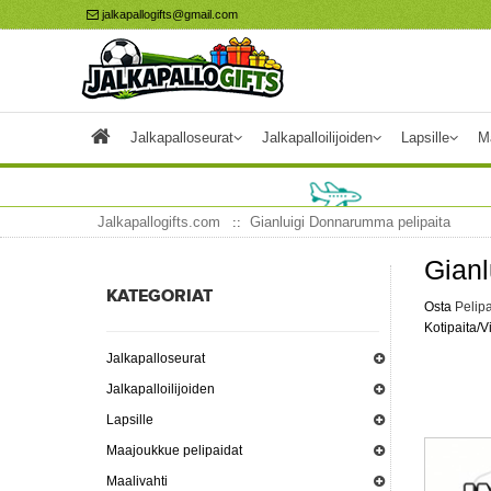
jalkapallogifts@gmail.com
Jalkapalloseurat
Jalkapalloilijoiden
Lapsille
M
Jalkapallogifts.com
Gianluigi Donnarumma pelipaita
Gianl
KATEGORIAT
Osta
Pelipa
Kotipaita/V
Jalkapalloseurat
Jalkapalloilijoiden
Lapsille
Maajoukkue pelipaidat
Maalivahti