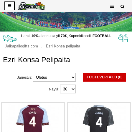
Hanki
10%
alennusta yli
70€
, Kuponkikoodi:
FOOTBALL
Jalkapallogifts.com
Ezri Konsa pelipaita
Ezri Konsa Pelipaita
TUOTEVERTAILU (0)
Järjestys:
Näytä: