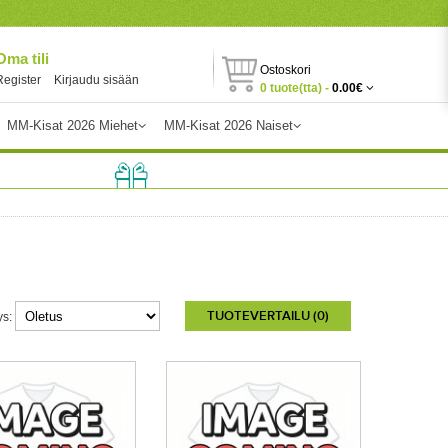
Oma tili
Ostoskori
Register
Kirjaudu sisään
0 tuote(tta) -
0.00€
MM-Kisat 2026 Miehet
MM-Kisat 2026 Naiset
TUOTEVERTAILU (0)
ys: