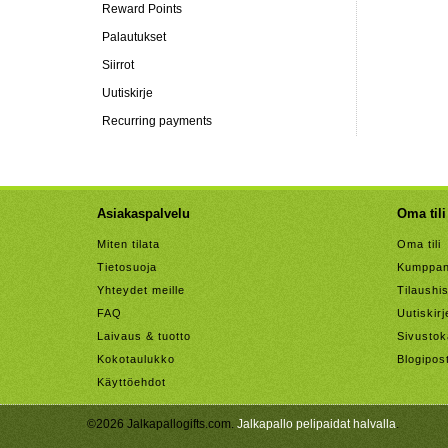
Reward Points
Palautukset
Siirrot
Uutiskirje
Recurring payments
Asiakaspalvelu
Oma tili
Miten tilata
Oma tili
Tietosuoja
Kumppan
Yhteydet meille
Tilaushis
FAQ
Uutiskirj
Laivaus & tuotto
Sivustok
Kokotaulukko
Blogipos
Käyttöehdot
©2026 Jalkapallogifts.com.
Jalkapallo pelipaidat halvalla
.