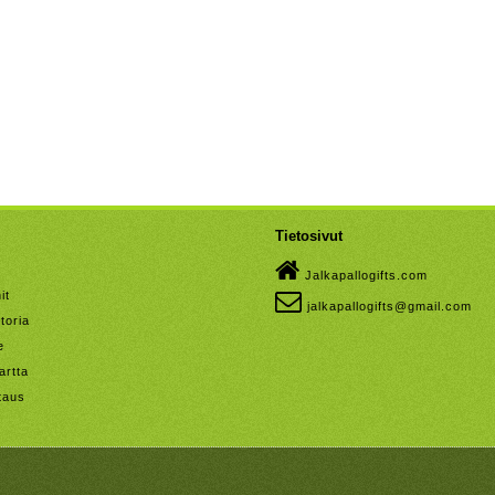
Tietosivut
Jalkapallogifts.com
it
jalkapallogifts@gmail.com
toria
e
artta
taus