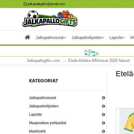
jalkapallogifts@gmail.com
Jalkapalloseurat
Jalkapalloilijoiden
Lapsille
M
Jalkapallogifts.com
Etelä-Afrikka MM-kisat 2026 Naiset
Etelä
KATEGORIAT
Jalkapalloseurat
Jalkapalloilijoiden
Lapsille
Maajoukkue pelipaidat
Maalivahti