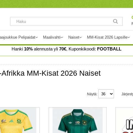
aajoukkue Pelipaidat
Maalivahti
Naiset
MM-Kisat 2026 Lapsille
Hanki
10%
alennusta yli
70€
, Kuponkikoodi:
FOOTBALL
-Afrikka MM-Kisat 2026 Naiset
Näytä:
Järjest