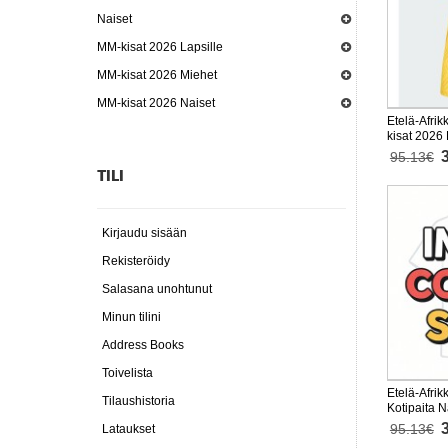
Naiset
MM-kisat 2026 Lapsille
MM-kisat 2026 Miehet
MM-kisat 2026 Naiset
Etelä-Afrik
kisat 2026
95.13€
TILI
Kirjaudu sisään
Rekisteröidy
Salasana unohtunut
Minun tilini
Address Books
Toivelista
Etelä-Afrik
Tilaushistoria
Kotipaita 
Lyhythihai
95.13€
Lataukset