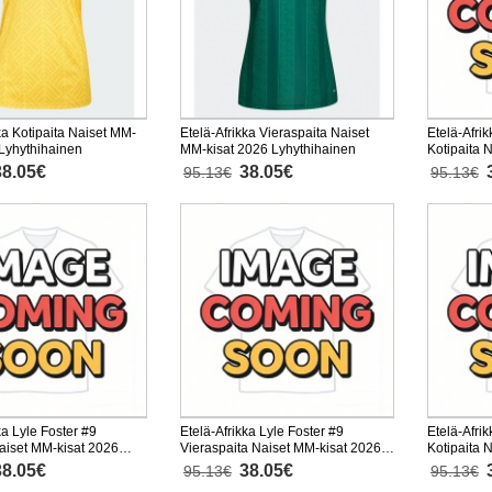
ka Kotipaita Naiset MM-
Etelä-Afrikka Vieraspaita Naiset
Etelä-Afr
 Lyhythihainen
MM-kisat 2026 Lyhythihainen
Kotipaita 
Lyhythiha
38.05€
38.05€
95.13€
95.13€
ka Lyle Foster #9
Etelä-Afrikka Lyle Foster #9
Etelä-Afr
Naiset MM-kisat 2026
Vieraspaita Naiset MM-kisat 2026
Kotipaita 
nen
Lyhythihainen
Lyhythiha
38.05€
38.05€
95.13€
95.13€