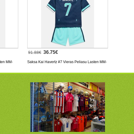
36.75€
91.88€
sten MM-
Saksa Kai Havertz #7 Vieras Peliasu Lasten MM-
usut)
kisat 2026 Lyhythihainen (+ Lyhyet housut)