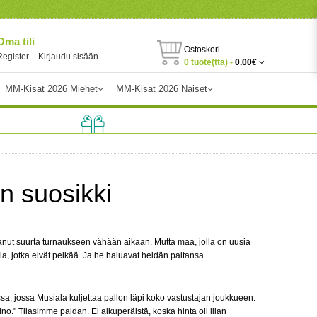
Oma tili
Ostoskori
Register
Kirjaudu sisään
0 tuote(tta) -
0.00€
MM-Kisat 2026 Miehet
MM-Kisat 2026 Naiset
n suosikki
ttanut suurta turnaukseen vähään aikaan. Mutta maa, jolla on uusia
ia, jotka eivät pelkää. Ja he haluavat heidän paitansa.
ssa, jossa Musiala kuljettaa pallon läpi koko vastustajan joukkueen.
o." Tilasimme paidan. Ei alkuperäistä, koska hinta oli liian