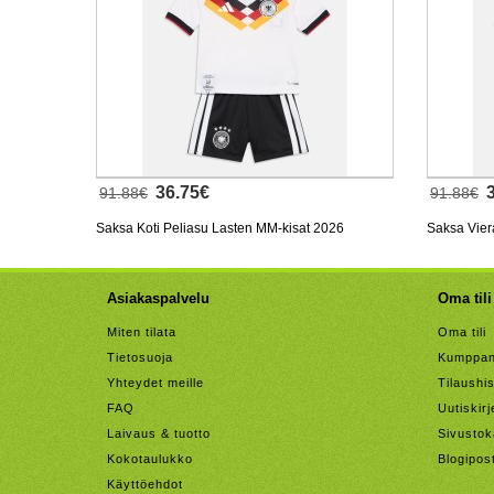
36.75€
91.88€
91.88€
Saksa Koti Peliasu Lasten MM-kisat 2026
Saksa Vier
Lyhythihainen (+ Lyhyet housut)
Lyhythihai
Asiakaspalvelu
Oma tili
Miten tilata
Oma tili
Tietosuoja
Kumppan
Yhteydet meille
Tilaushis
FAQ
Uutiskirj
Laivaus & tuotto
Sivustok
Kokotaulukko
Blogipos
Käyttöehdot