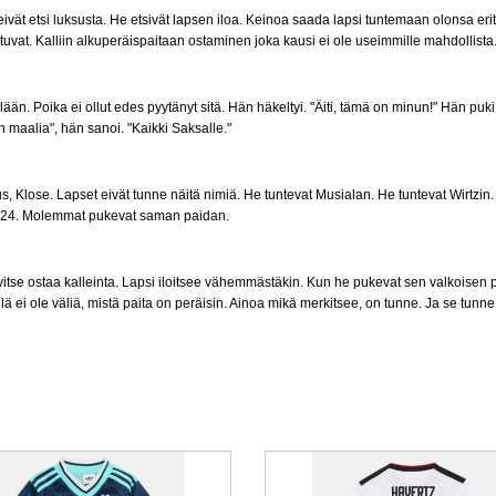
 eivät etsi luksusta. He etsivät lapsen iloa. Keinoa saada lapsi tuntemaan olonsa erity
vat. Kalliin alkuperäispaitaan ostaminen joka kausi ei ole useimmille mahdollista
än. Poika ei ollut edes pyytänyt sitä. Hän häkeltyi. "Äiti, tämä on minun!" Hän puki
n maalia", hän sanoi. "Kaikki Saksalle."
s, Klose. Lapset eivät tunne näitä nimiä. He tuntevat Musialan. He tuntevat Wirtzin
024. Molemmat pukevat saman paidan.
rvitse ostaa kalleinta. Lapsi iloitsee vähemmästäkin. Kun he pukevat sen valkoisen 
ellä ei ole väliä, mistä paita on peräisin. Ainoa mikä merkitsee, on tunne. Ja se t