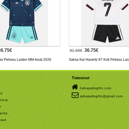
36.75€
36.75€
91.88€
as Peliasu Lasten MM-kisat 2026
Saksa Kai Havertz #7 Koti Peliasu La
nen (+ Lyhyet housut)
kisat 2026 Lyhythihainen (+ Lyhyet ho
Tietosivut
Jalkapallogifts.com
it
jalkapallogifts@gmail.com
toria
e
artta
taus