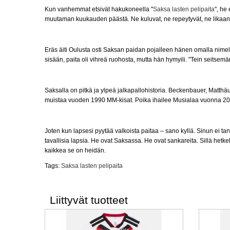
Kun vanhemmat etsivät hakukoneella "
Saksa lasten pelipaita
", he
muutaman kuukauden päästä. Ne kuluvat, ne repeytyvät, ne likaantu
Eräs äiti Oulusta osti Saksan paidan pojalleen hänen omalla nimellä
sisään, paita oli vihreä ruohosta, mutta hän hymyili. "Tein seitsemä
Saksalla on pitkä ja ylpeä jalkapallohistoria. Beckenbauer, Matthäu
muistaa vuoden 1990 MM-kisat. Poika ihailee Musialaa vuonna 2
Joten kun lapsesi pyytää valkoista paitaa – sano kyllä. Sinun ei ta
tavallisia lapsia. He ovat Saksassa. He ovat sankareita. Sillä hetk
kaikkea se on heidän.
Tags:
Saksa lasten pelipaita
Liittyvät tuotteet