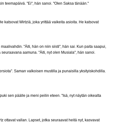
okin teemapäivä. "Ei", hän sanoi. "Olen Saksa tänään."
 katsovat Wirtziä, joka yrittää vaikeita asioita. He katsovat
alivahdin. "Äiti, hän on niin siisti", hän sai. Kun paita saapui,
 seuraavana aamuna. "Äiti, nyt olen Musiala", hän sanoi.
iota". Saman valkoisen mustilla ja punaisilla yksityiskohdilla.
puki sen päälle ja meni peilin eteen. "Isä, nyt näytän oikealta
ottavat vallan. Lapset, jotka seuraavat heitä nyt, kasvavat