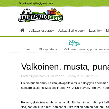
jalkapallogifts@gmail.com
Jalkapalloseurat
Jalkapalloilijoiden
Lapsille
M
Etusivu
Blogipostaus
Valkoinen, musta, punainen – m
Valkoinen, musta, puna
Posted By Anthony O'Sullivan on Tuesday 23rd June 2026
Oletko huomannut? Lasten jalkapallokentillä näkyy yhä enemmän valk
sankareita. Jamal Musiala, Florian Wirtz, Kai Havertz. He ovat nuor
Poikani, yksitoista vuotta, on aina ollut Englannin fani. Hän piti 
"Isä, hän on kuin ninja", hän sanoi. Siitä lähtien hän on halunnut 