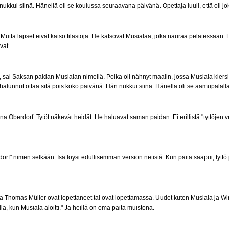
ukkui siinä. Hänellä oli se koulussa seuraavana päivänä. Opettaja luuli, että oli j
 Mutta lapset eivät katso tilastoja. He katsovat Musialaa, joka nauraa pelatessaan. He
vat.
 sai Saksan paidan Musialan nimellä. Poika oli nähnyt maalin, jossa Musiala kiersi ma
alunnut ottaa sitä pois koko päivänä. Hän nukkui siinä. Hänellä oli se aamupalalla
erdorf. Tytöt näkevät heidät. He haluavat saman paidan. Ei erillistä "tyttöjen vers
dorf" nimen selkään. Isä löysi edullisemman version netistä. Kun paita saapui, tyttö 
homas Müller ovat lopettaneet tai ovat lopettamassa. Uudet kuten Musiala ja Wirtz 
 kun Musiala aloitti." Ja heillä on oma paita muistona.