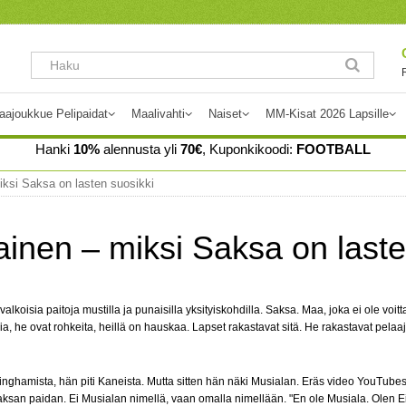
aajoukkue Pelipaidat
Maalivahti
Naiset
MM-Kisat 2026 Lapsille
Hanki
10%
alennusta yli
70€
, Kuponkikoodi:
FOOTBALL
iksi Saksa on lasten suosikki
inen – miksi Saksa on laste
oisia paitoja mustilla ja punaisilla yksityiskohdilla. Saksa. Maa, joka ei ole voi
ia, he ovat rohkeita, heillä on hauskaa. Lapset rakastavat sitä. He rakastavat pelaaj
Bellinghamista, hän piti Kaneista. Mutta sitten hän näki Musialan. Eräs video YouTube
Saksan paidan. Ei Musialan nimellä, vaan omalla nimellään. "En ole Musiala. Olen Ein