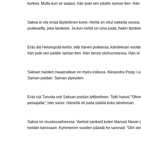
korkea. Mutta kun se saapui, hän puki sen päälle saman tien. Hän n
Saksa ei ole enää täydellinen kone. Heillä on ollut vaikeita vuosia.
joukkuetta, joka taistelee. Ja kun heillä on oma paita, hekin taistele
Eräs äiti Helsingistä kertoi, että hänen poikansa, kahdeksan vuotta,
hän puki sen päälle saman tien. Hän tanssi olohuoneessa. Hän ei h
Saksan naisten maajoukkue on myös esikuva. Alexandra Popp, Lena Ob
Saman paidan. Saman ylpeyden.
Eräs isä Turusta osti Saksan paidan tyttärelleen. Tyttö halusi "Ober
pelaajalta", hän sanoi. Hänellä oli paita päällä koko talviloman.
Saksa on muutosvaiheessa. Vanhat sankarit kuten Manuel Neuer ja T
heidän kanssaan. Kymmenen vuoden päästä he sanovat: "Olin siellä,