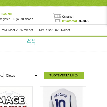
Oma tili
Ostoskori
Register
Kirjaudu sisään
0 tuote(tta) -
0.00€
MM-Kisat 2026 Miehet
MM-Kisat 2026 Naiset
TUOTEVERTAILU (0)
ys: