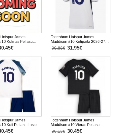
 Hotspur James
Tottenham Hotspur James
#10 Kolmas Peliasu
Maddison #10 Kotipaita 2026-27
6-27 Lyhythihainen (+
Lyhythihainen
30.45€
31.95€
99.88€
sut)
 Hotspur James
Tottenham Hotspur James
10 Koti Peliasu Lasten
Maddison #10 Vieras Peliasu
hythihainen (+ Lyhyet
Lasten 2025-26 Lyhythihainen (+
30.45€
30.45€
96.13€
Lyhyet housut)