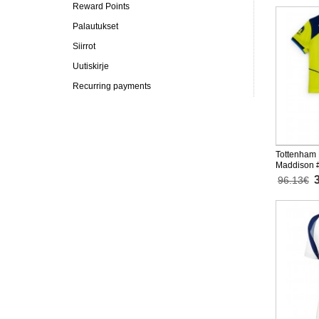
Reward Points
Palautukset
Siirrot
Uutiskirje
Recurring payments
Tottenham
Maddison 
Lasten 202
96.13€
Lyhyet hou