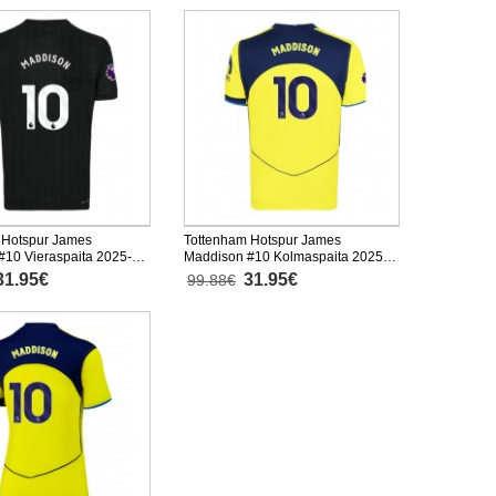
 Hotspur James
Tottenham Hotspur James
#10 Vieraspaita 2025-26
Maddison #10 Kolmaspaita 2025-
inen
26 Lyhythihainen
31.95€
31.95€
99.88€