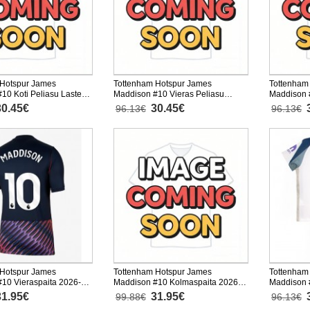
 Hotspur James
Tottenham Hotspur James
Tottenham
10 Koti Peliasu Lasten
Maddison #10 Vieras Peliasu
Maddison 
hythihainen (+ Lyhyet
Lasten 2026-27 Lyhythihainen (+
Lasten 202
30.45€
30.45€
96.13€
96.13€
Lyhyet housut)
Lyhyet hou
 Hotspur James
Tottenham Hotspur James
Tottenham
10 Vieraspaita 2026-27
Maddison #10 Kolmaspaita 2026-
Maddison #
nen
27 Lyhythihainen
2025-26 Ly
31.95€
31.95€
99.88€
96.13€
housut)