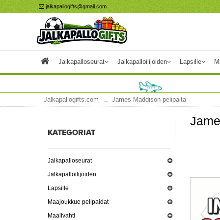
jalkapallogifts@gmail.com
Jalkapalloseurat
Jalkapalloilijoiden
Lapsille
M
Jalkapallogifts.com
James Maddison pelipaita
Jame
KATEGORIAT
Jalkapalloseurat
Jalkapalloilijoiden
Lapsille
Maajoukkue pelipaidat
Maalivahti