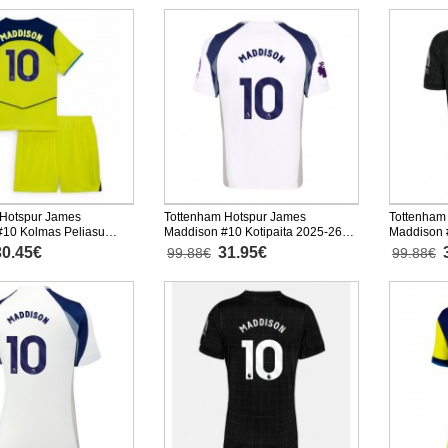
 Hotspur James
Tottenham Hotspur James
Tottenham
#10 Kolmas Peliasu
Maddison #10 Kotipaita 2025-26
Maddison 
5-26 Lyhythihainen (+
Lyhythihainen
Lyhythiha
30.45€
31.95€
99.88€
99.88€
sut)