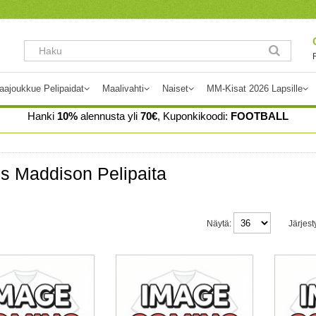
aajoukkue Pelipaidat
Maalivahti
Naiset
MM-Kisat 2026 Lapsille
Hanki
10%
alennusta yli
70€
, Kuponkikoodi:
FOOTBALL
s Maddison Pelipaita
Näytä:
Järjest