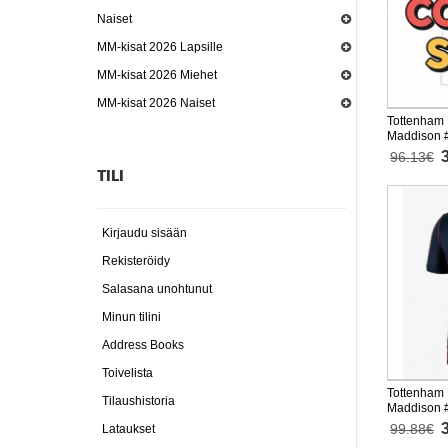
Naiset
MM-kisat 2026 Lapsille
MM-kisat 2026 Miehet
MM-kisat 2026 Naiset
Tottenham
Maddison #
2026-27 Ly
96.13€
housut)
TILI
Kirjaudu sisään
Rekisteröidy
Salasana unohtunut
Minun tilini
Address Books
Toivelista
Tottenham
Tilaushistoria
Maddison #
Lyhythihai
99.88€
Lataukset