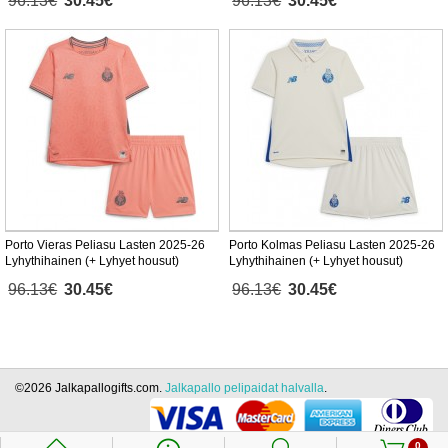
96.13€
30.45€
96.13€
30.45€
Porto Vieras Peliasu Lasten 2025-26
Porto Kolmas Peliasu Lasten 2025-26
Lyhythihainen (+ Lyhyet housut)
Lyhythihainen (+ Lyhyet housut)
96.13€
30.45€
96.13€
30.45€
©2026 Jalkapallogifts.com.
Jalkapallo pelipaidat halvalla
.
0