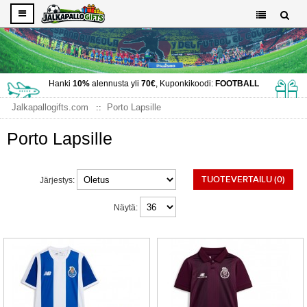
Hanki
10%
alennusta yli
70€
, Kuponkikoodi:
FOOTBALL
Jalkapallogifts.com
Porto Lapsille
Porto Lapsille
TUOTEVERTAILU (0)
Järjestys:
Näytä: