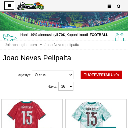
Hanki
10%
alennusta yli
70€
, Kuponkikoodi:
FOOTBALL
Jalkapallogifts.com
Joao Neves pelipaita
Joao Neves Pelipaita
TUOTEVERTAILU (0)
Järjestys:
Näytä: