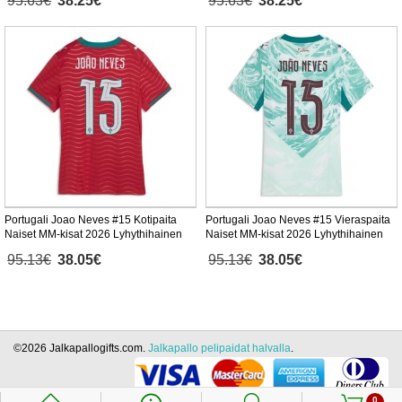
95.63€
38.25€
95.63€
38.25€
Portugali Joao Neves #15 Kotipaita
Portugali Joao Neves #15 Vieraspaita
Naiset MM-kisat 2026 Lyhythihainen
Naiset MM-kisat 2026 Lyhythihainen
95.13€
38.05€
95.13€
38.05€
©2026 Jalkapallogifts.com.
Jalkapallo pelipaidat halvalla
.
0