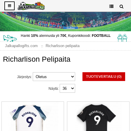
Hanki
10%
alennusta yli
70€
, Kuponkikoodi:
FOOTBALL
Jalkapallogifts.com
Richarlison pelipaita
Richarlison Pelipaita
TUOTEVERTAILU (0)
Järjestys:
Näytä: