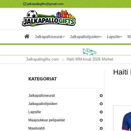
jalkapallogifts@gmail.com
Jalkapalloseurat
Jalkapalloilijoiden
Lapsille
M
Jalkapallogifts.com
Haiti MM-kisat 2026 Miehet
Haiti
KATEGORIAT
Jalkapalloseurat
Jalkapalloilijoiden
Lapsille
Maajoukkue pelipaidat
Maalivahti