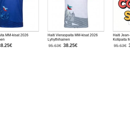
aita MM-kisat 2026
Haiti Vieraspaita MM-kisat 2026
Haiti Jean
nen
Lyhythihainen
Kotipaita 
Lyhythiha
38.25€
38.25€
95.63€
95.63€