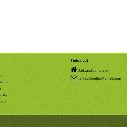
Tietosivut
Jalkapallogifts.com
it
jalkapallogifts@gmail.com
toria
e
artta
taus