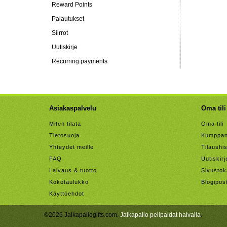
Reward Points
Palautukset
Siirrot
Uutiskirje
Recurring payments
Asiakaspalvelu
Oma tili
Miten tilata
Oma tili
Tietosuoja
Kumppan
Yhteydet meille
Tilaushis
FAQ
Uutiskirj
Laivaus & tuotto
Sivustok
Kokotaulukko
Blogipos
Käyttöehdot
©2026 Jalkapallogifts.com.
Jalkapallo pelipaidat halvalla
.