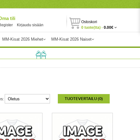
Oma tili
Ostoskori
Register
Kirjaudu sisään
0 tuote(tta) -
0.00€
MM-Kisat 2026 Miehet
MM-Kisat 2026 Naiset
TUOTEVERTAILU (0)
ys: