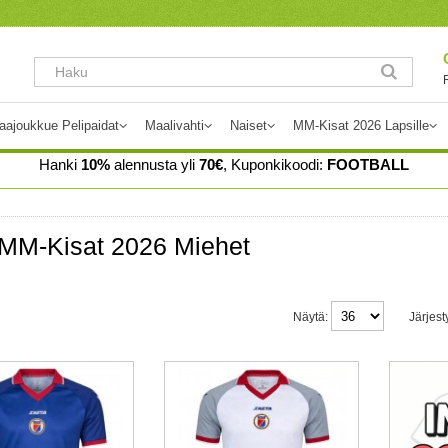
aajoukkue Pelipaidat
Maalivahti
Naiset
MM-Kisat 2026 Lapsille
Hanki
10%
alennusta yli
70€
, Kuponkikoodi:
FOOTBALL
 MM-Kisat 2026 Miehet
Näytä:
Järjest