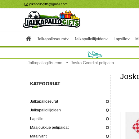
jalkapallogifts@gmail.com
Jalkapalloseurat
Jalkapalloilijoiden
Lapsille
M
Jalkapallogifts.com
Josko Gvardiol pelipaita
Josko
KATEGORIAT
Jalkapalloseurat
Jalkapalloilijoiden
Lapsille
Maajoukkue pelipaidat
Maalivahti