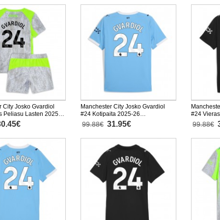
 City Josko Gvardiol
Manchester City Josko Gvardiol
Manchester
 Peliasu Lasten 2025-
#24 Kotipaita 2025-26
#24 Vieras
hainen (+ Lyhyet housut)
Lyhythihainen
Lyhythiha
30.45€
31.95€
99.88€
99.88€