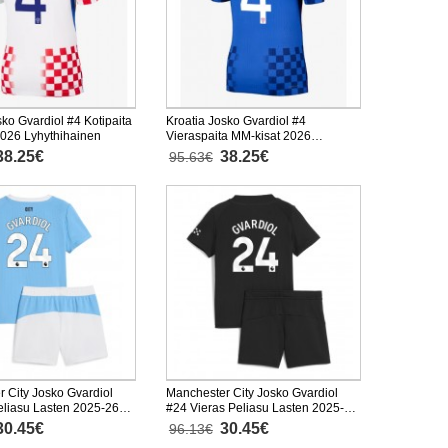
sko Gvardiol #4 Kotipaita
Kroatia Josko Gvardiol #4
2026 Lyhythihainen
Vieraspaita MM-kisat 2026
Lyhythihainen
38.25€
38.25€
95.63€
 City Josko Gvardiol
Manchester City Josko Gvardiol
eliasu Lasten 2025-26
#24 Vieras Peliasu Lasten 2025-26
nen (+ Lyhyet housut)
Lyhythihainen (+ Lyhyet housut)
30.45€
30.45€
96.13€