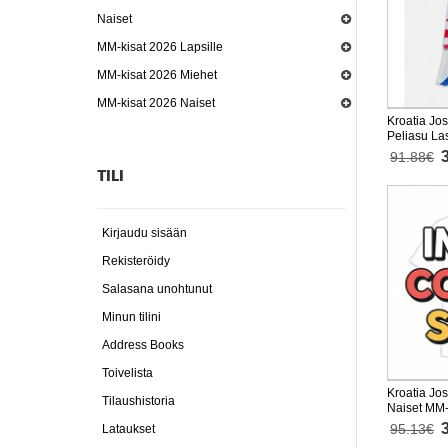
Naiset
MM-kisat 2026 Lapsille
MM-kisat 2026 Miehet
MM-kisat 2026 Naiset
Kroatia Jos
Peliasu La
Lyhythihai
91.88€
TILI
Kirjaudu sisään
Rekisteröidy
Salasana unohtunut
Minun tilini
Address Books
Toivelista
Kroatia Jos
Tilaushistoria
Naiset MM-
Lyhythihai
95.13€
Lataukset