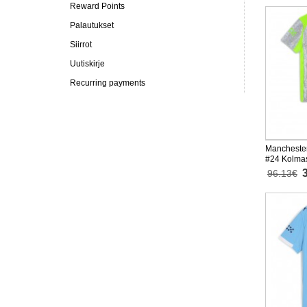
Reward Points
Palautukset
Siirrot
Uutiskirje
Recurring payments
Manchester
#24 Kolmas
26 Lyhythi
96.13€