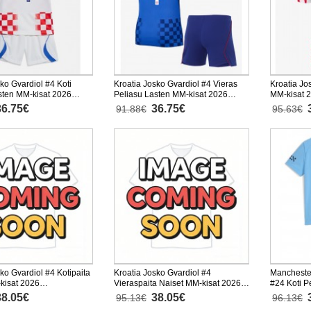
ko Gvardiol #4 Koti
Kroatia Josko Gvardiol #4 Vieras
Kroatia Jo
sten MM-kisat 2026
Peliasu Lasten MM-kisat 2026
MM-kisat 
nen (+ Lyhyet housut)
Lyhythihainen (+ Lyhyet housut)
36.75€
36.75€
91.88€
95.63€
ko Gvardiol #4 Kotipaita
Kroatia Josko Gvardiol #4
Manchester
kisat 2026
Vieraspaita Naiset MM-kisat 2026
#24 Koti P
nen
Lyhythihainen
Lyhythihai
38.05€
38.05€
95.13€
96.13€