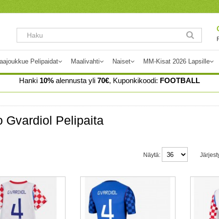
aajoukkue Pelipaidat
Maalivahti
Naiset
MM-Kisat 2026 Lapsille
Hanki
10%
alennusta yli
70€
, Kuponkikoodi:
FOOTBALL
 Gvardiol Pelipaita
Näytä:
Järjest