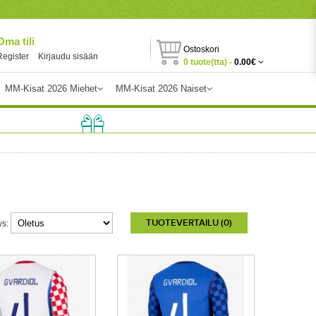
Oma tili
Ostoskori
Register
Kirjaudu sisään
0 tuote(tta) -
0.00€
MM-Kisat 2026 Miehet
MM-Kisat 2026 Naiset
TUOTEVERTAILU (0)
ys: