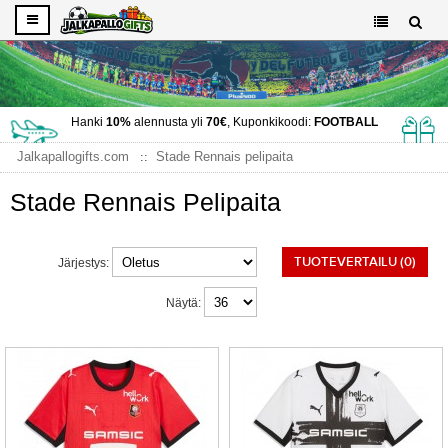
Hanki
10%
alennusta yli
70€
, Kuponkikoodi:
FOOTBALL
Jalkapallogifts.com
Stade Rennais pelipaita
Stade Rennais Pelipaita
TUOTEVERTAILU (0)
Järjestys:
Näytä: